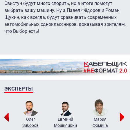
Свистун будут много спорить, но в итоге помогут
выбрать вашу машину. Ну а Павел Фёдоров и Роман
Щукин, как всегда, будут сравнивать современных
автомобильных одноклассников, доказывая зрителям,
что Выбор есть!
ЭКСПЕРТЫ
рий
Олег
Евгений
Мария
н
Зиборов
Мошняцкий
Фомина