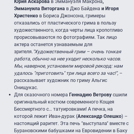
Юрия Аскарова
в Эммануэля Макрона
,
Эммануила Виторгана
в Джо Байдена
и Игоря
Христенко
в Бориса Джонсона, гримеры
отказались от пластического грима в пользу
художественного, когда черты лица кропотливо
прорисовываются по фотографиям. Так лицо
актера останется узнаваемым для
зрителя.
"Художественный грим – очень тонкая
работа, обычно на нее уходит несколько часов.
Мы, наверное, установили мировой рекорд: нам
удалось "приготовить" три лица всего за час!",
–
рассказывает художник по гриму Альгис
Онищукас.
Для сказочного номера
Геннадию Ветрову
сшили
оригинальный костюм современного Кощея
Бессмертного с… татуировками! А печка, на
которой лежит Иван-дурак (
Александр Олешко
) –
настоящий раритет. Эта печь "выступала" вместе с
Бурановскими бабушками на Евровидении в Баку