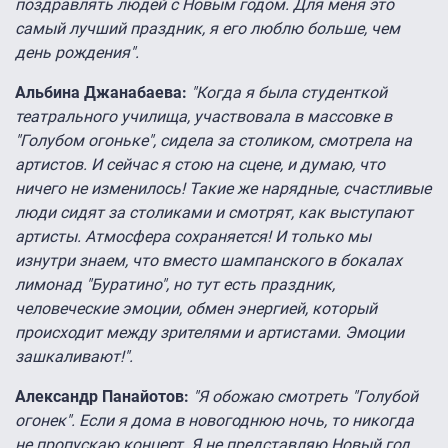
поздравлять людей с Новым годом. Для меня это
самый лучший праздник, я его люблю больше, чем
день рождения".
Альбина Джанабаева:
"Когда я была студенткой
театрального училища, участвовала в массовке в
"Голубом огоньке", сидела за столиком, смотрела на
артистов. И сейчас я стою на сцене, и думаю, что
ничего не изменилось! Такие же нарядные, счастливые
люди сидят за столиками и смотрят, как выступают
артисты. Атмосфера сохраняется! И только мы
изнутри знаем, что вместо шампанского в бокалах
лимонад "Буратино", но тут есть праздник,
человеческие эмоции, обмен энергией, который
происходит между зрителями и артистами. Эмоции
зашкаливают!".
Александр Панайотов:
"Я обожаю смотреть "Голубой
огонек". Если я дома в новогоднюю ночь, то никогда
не пропускаю концерт. Я не представляю Новый год