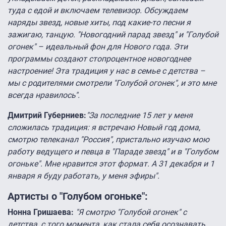
туда с едой и включаем телевизор. Обсуждаем
наряды звезд, новые хиты, под какие-то песни я
зажигаю, танцую. "Новогодний парад звезд" и "Голубой
огонек" – идеальный фон для Нового года. Эти
программы создают стопроцентное новогоднее
настроение! Эта традиция у нас в семье с детства –
мы с родителями смотрели "Голубой огонек", и это мне
всегда нравилось".
Дмитрий Губерниев:
"За последние 15 лет у меня
сложилась традиция: я встречаю Новый год дома,
смотрю телеканал "Россия", пристально изучаю мою
работу ведущего и певца в "Параде звезд" и в "Голубом
огоньке". Мне нравится этот формат. А 31 декабря и 1
января я буду работать, у меня эфиры".
Артисты о "Голубом огоньке":
Нонна Гришаева:
"Я смотрю "Голубой огонек" с
детства, с того момента, как стала себя осознавать.