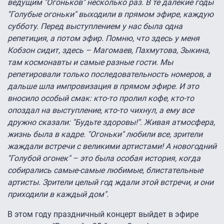
ведущим "Огоньков" несколько раз. В те далекие годы
"Голубые огоньки" выходили в прямом эфире, каждую
субботу. Перед выступлением у нас была одна
репетиция, а потом эфир. Помню, что здесь у меня
Кобзон сидит, здесь – Магомаев, Пахмутова, Зыкина,
там космонавты и самые разные гости. Мы
репетировали только последовательность номеров, а
дальше шла импровизация в прямом эфире. И это
вносило особый смак: кто-то пролил кофе, кто-то
опоздал на выступление, кто-то чихнул, а ему все
дружно сказали: "Будьте здоровы!". Живая атмосфера,
жизнь была в кадре. "Огоньки" любили все, зрители
жаждали встречи с великими артистами! А новогодний
"Голубой огонек" – это была особая история, когда
собирались самые-самые любимые, блистательные
артисты. Зрители целый год ждали этой встречи, и они
приходили в каждый дом".
В этом году праздничный концерт выйдет в эфире