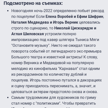
Подсмотрено на съемках:
Новогодняя ночь-2022 определенно побьет рекорд
по поцелуям! Если
Елена Воробей и Ефим Шифрин
,
Наталия Медведева и Игорь Верник
целовались
строго по сценарию, то
Николай Цискаридзе и
Аглая Шиловская
устроили полную
импровизацию под кавер шлягера Тыниса Мяги
"Остановите музыку". Никто не ожидал такого
поворота событий от легендарного экс-премьера
Большого театра и известной актрисы! К слову,
номер Верника и Медведевой на популярную
мелодию из кинофильма "Карнавал" стал одним
из рекордсменов по количеству дублей и
поцелуев. Игорь постоянно путался в декорациях
и сцену приходилось переснимать, а, значит, и
целоваться актерам предстояло снова и снова.
Самым трудоемким для художников по гриму
стал номер с "политиками". Чтобы превратить