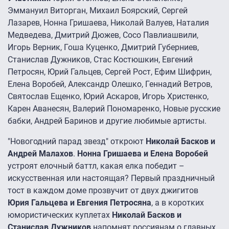
Эммануил Виторган, Михаил Боярский, Сергей
Лазарев, Нонна Гришаева, Николай Валуев, Наталия
Медведева, Дмитрий Дюжев, Сосо Павлиашвили,
Игорь Верник, Гоша Куценко, Дмитрий Губерниев,
Станислав Дужников, Стас Костюшкин, Евгений
Петросян, Юрий Гальцев, Сергей Рост, Ефим Шифрин,
Елена Воробей, Александр Олешко, Геннадий Ветров,
Святослав Ещенко, Юрий Аскаров, Игорь Христенко,
Карен Аванесян, Валерий Пономаренко, Новые русские
бабки, Андрей Баринов и другие любимые артисты.
"Новогодний парад звезд" откроют
Николай Басков и
Андрей Малахов
.
Нонна Гришаева и Елена Воробей
устроят елочный баттл, какая елка победит –
искусственная или настоящая? Первый праздничный
тост в каждом доме прозвучит от двух джигитов
Юрия Гальцева и Евгения Петросяна
, а в коротких
юмористических куплетах
Николай Басков и
Станислав Дужников
напомнят россиянам о главных