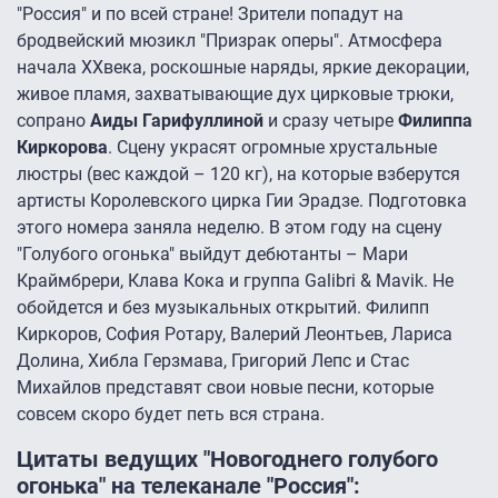
"Россия" и по всей стране! Зрители попадут на
бродвейский мюзикл "Призрак оперы". Атмосфера
начала XXвека, роскошные наряды, яркие декорации,
живое пламя, захватывающие дух цирковые трюки,
сопрано
Аиды Гарифуллиной
и сразу четыре
Филиппа
Киркорова
. Сцену украсят огромные хрустальные
люстры (вес каждой – 120 кг), на которые взберутся
артисты Королевского цирка Гии Эрадзе. Подготовка
этого номера заняла неделю. В этом году на сцену
"Голубого огонька" выйдут дебютанты – Мари
Краймбрери, Клава Кока и группа Galibri & Mavik. Не
обойдется и без музыкальных открытий. Филипп
Киркоров, София Ротару, Валерий Леонтьев, Лариса
Долина, Хибла Герзмава, Григорий Лепс и Стас
Михайлов представят свои новые песни, которые
совсем скоро будет петь вся страна.
Цитаты ведущих "Новогоднего голубого
огонька" на телеканале "Россия":