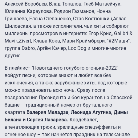
Алексей Воробьев, Влад Топалов, Глеб Матвейчук,
Юлианна Караулова, Родион Газманов, Нонна
Гришаева, Елена Степаненко, Стас Костюшкин,Аглая
Шиловская, а также исполнители, чьи хиты собирают
миллионы просмотров в интернете: Егор Крид, Galibri &
Mavik,Zivert, Клава Кока, Мари Краймбрери, "#2Маши",
группа Dabro, Артём Качер, Loc Dog и многие-многие
другие.
В плейлист "Новогоднего голубого огонька-2022"
войдут песни, которые знают и любят все без
исключения, а также зарубежные хиты, под которые
можно праздновать всю ночь. Сразу после
поздравления Президента и боя курантов на Спасской
башне – традиционный номер от брутального
квартета
Валерия Меладзе, Леонида Агутина, Димы
Билана и Сергея Лазарева.
Кордебалет,
впечатляющие трюки, зрелищные спецэффекты и
огненное шоу – так начнется праздник на телеканале