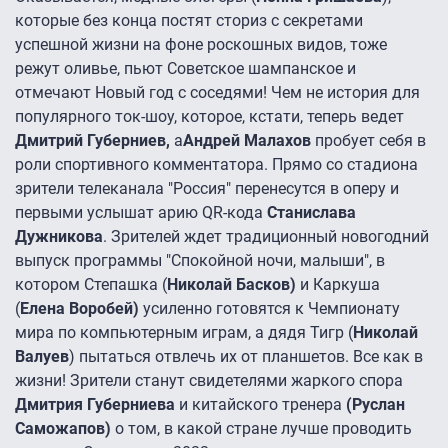
которые без конца постят сториз с секретами
успешной жизни на фоне роскошных видов, тоже
режут оливье, пьют Советское шампанское и
отмечают Новый год с соседями! Чем не история для
популярного ток-шоу, которое, кстати, теперь ведет
Дмитрий Губерниев,
а
Андрей Малахов
пробует себя в
роли спортивного комментатора. Прямо со стадиона
зрители телеканала "Россия" перенесутся в оперу и
первыми услышат арию QR-кода
Станислава
Дужникова
. Зрителей ждет традиционный новогодний
выпуск программы "Спокойной ночи, малыши", в
котором Степашка (
Николай Басков)
и Каркуша
(
Елена Воробей)
усиленно готовятся к Чемпионату
мира по компьютерным играм, а дядя Тигр (
Николай
Валуев
) пытаться отвлечь их от планшетов. Все как в
жизни! Зрители станут свидетелями жаркого спора
Дмитрия Губерниева
и китайского тренера
(Руслан
Саможапов)
о том, в какой стране лучше проводить