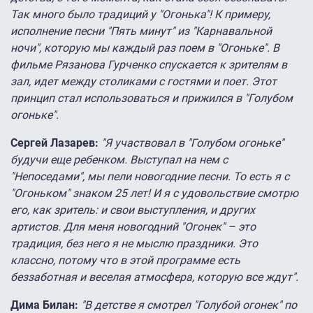
Так много было традиций у "Огонька"! К примеру,
исполнение песни "Пять минут" из "Карнавальной
ночи", которую мы каждый раз поем в "Огоньке". В
фильме Рязанова Гурченко спускается к зрителям в
зал, идет между столиками с гостями и поет. Этот
принцип стал использоваться и прижился в "Голубом
огоньке".
Сергей Лазарев:
"Я участвовал в "Голубом огоньке"
будучи еще ребенком. Выступал на нем с
"Непоседами", мы пели новогодние песни. То есть я с
"Огоньком" знаком 25 лет! И я с удовольствие смотрю
его, как зритель: и свои выступления, и других
артистов. Для меня новогодний "Огонек" – это
традиция, без него я не мыслю праздники. Это
классно, потому что в этой программе есть
беззаботная и веселая атмосфера, которую все ждут".
Дима Билан:
"В детстве я смотрел "Голубой огонек" по