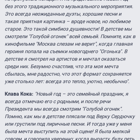
без этого традиционного музыкального мероприятия.
Это всегда неожиданные дуэты, хорошие песни и
такая приятная картинка – вроде новое, но любимое
старое. Это такой симбиоз душевности! В детстве мы
смотрели "Голубой огонек" всей семьей. Помните, как в
кинофильме "Москва слезам не верит", когда главная
героиня попала на съемки новогоднего "Огонька". В
детстве я смотрел на артистов и мечтал оказаться
среди них. Безумно счастлив, что эта моя мечта
сбылась, мне радостно, что этот формат сохраняется
уже столько лет: всегда это тепло, уютно, необычно".
Клава Кока:
"Новый год – это семейный праздник, я
всегда отмечаю его с родными, и после речи
Президента мы всегда смотрим "Голубой огонек".
Помню, как мы в детстве плясали под Верку Сердючку
или грустили под лиричные песни. И тогда уже у меня
была мечта выступить на этой сцене! Я была мелкой
совсем, и говорила уверенно: когда вырасту, буду петь