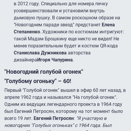
в 2012 году. Специально для номера печку
усовершенствовали и установили внутрь
дымовую пушку. В самом роскошном образе на
"Новогоднем параде звезд" предстанет
Елена
Степаненко
. Художники по костюмам интригуют:
такой Мадам Брошкину еще никто не видел! Не
менее поразительным будет и костюм QR-кода
Станислава Дужникова
авторства
дизайнера
Игоря Чапурина
.
"Новогодний голубой огонек"
"Голубому огоньку" – 60!
Первый "Голубой огонек" вышел в эфир 60 лет назад, в
апреле 1962 года и назывался "На голубой огонек".
Одним из ведущих легендарного проекта в 1964 году
был Евгений Петросян, которому на тот момент было
всего 19 лет.
Евгений Петросян
:
"Я участвую в
новогодних "Голубых огоньках" с 1964 года. Был