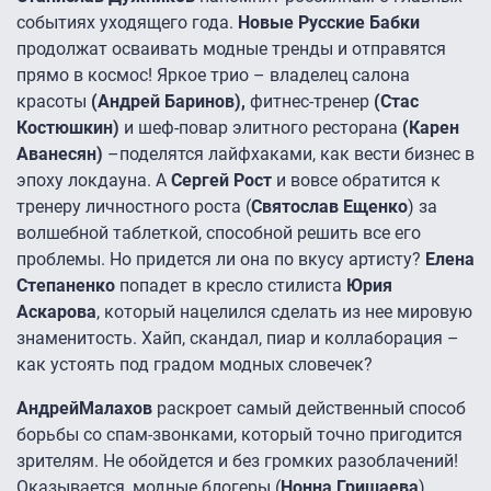
событиях уходящего года.
Новые Русские Бабки
продолжат осваивать модные тренды и отправятся
прямо в космос! Яркое трио – владелец салона
красоты
(Андрей Баринов),
фитнес-тренер
(Стас
Костюшкин)
и шеф-повар элитного ресторана
(Карен
Аванесян)
–поделятся лайфхаками, как вести бизнес в
эпоху локдауна. А
Сергей Рост
и вовсе обратится к
тренеру личностного роста (
Святослав Ещенко
) за
волшебной таблеткой, способной решить все его
проблемы. Но придется ли она по вкусу артисту?
Елена
Степаненко
попадет в кресло стилиста
Юрия
Аскарова
, который нацелился сделать из нее мировую
знаменитость. Хайп, скандал, пиар и коллаборация –
как устоять под градом модных словечек?
Андрей
Малахов
раскроет самый действенный способ
борьбы со спам-звонками, который точно пригодится
зрителям. Не обойдется и без громких разоблачений!
Оказывается, модные блогеры (
Нонна Гришаева
),