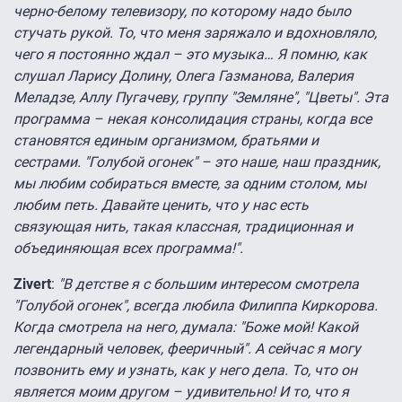
черно-белому телевизору, по которому надо было
стучать рукой. То, что меня заряжало и вдохновляло,
чего я постоянно ждал – это музыка… Я помню, как
слушал Ларису Долину, Олега Газманова, Валерия
Меладзе, Аллу Пугачеву, группу "Земляне", "Цветы". Эта
программа – некая консолидация страны, когда все
становятся единым организмом, братьями и
сестрами. "Голубой огонек" – это наше, наш праздник,
мы любим собираться вместе, за одним столом, мы
любим петь. Давайте ценить, что у нас есть
связующая нить, такая классная, традиционная и
объединяющая всех программа!".
Zivert
:
"В детстве я с большим интересом смотрела
"Голубой огонек", всегда любила Филиппа Киркорова.
Когда смотрела на него, думала: "Боже мой! Какой
легендарный человек, фееричный". А сейчас я могу
позвонить ему и узнать, как у него дела. То, что он
является моим другом – удивительно! И то, что я