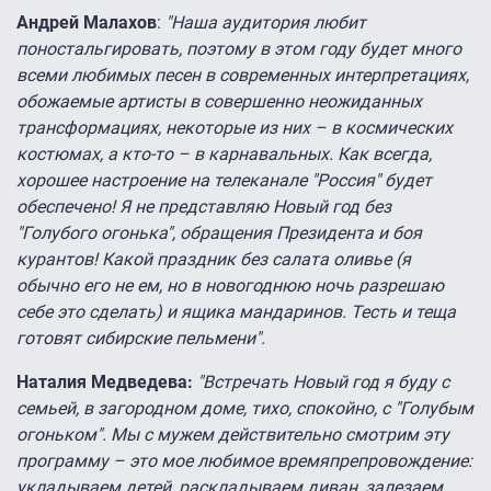
Андрей Малахов
:
"Наша аудитория любит
поностальгировать, поэтому в этом году будет много
всеми любимых песен в современных интерпретациях,
обожаемые артисты в совершенно неожиданных
трансформациях, некоторые из них – в космических
костюмах, а кто-то – в карнавальных. Как всегда,
хорошее настроение на телеканале "Россия" будет
обеспечено! Я не представляю Новый год без
"Голубого огонька", обращения Президента и боя
курантов! Какой праздник без салата оливье (я
обычно его не ем, но в новогоднюю ночь разрешаю
себе это сделать) и ящика мандаринов. Тесть и теща
готовят сибирские пельмени".
Наталия Медведева:
"Встречать Новый год я буду с
семьей, в загородном доме, тихо, спокойно, с "Голубым
огоньком". Мы с мужем действительно смотрим эту
программу – это мое любимое времяпрепровождение:
укладываем детей, раскладываем диван, залезаем