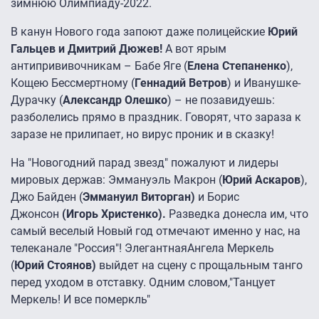
зимнюю Олимпиаду-2022.
В канун Нового года запоют даже полицейские
Юрий
Гальцев и Дмитрий Дюжев!
А вот ярым
антипрививочникам – Бабе Яге (
Елена Степаненко
),
Кощею Бессмертному (
Геннадий Ветров
) и Иванушке-
Дурачку (
Александр Олешко
) – не позавидуешь:
разболелись прямо в праздник. Говорят, что зараза к
заразе не прилипает, но вирус проник и в сказку!
На "Новогодний парад звезд" пожалуют и лидеры
мировых держав: Эммануэль Макрон (
Юрий Аскаров
),
Джо Байден (
Эммануил Виторган)
и Борис
Джонсон
(Игорь Христенко).
Разведка донесла им, что
самый веселый Новый год отмечают именно у нас, на
телеканале "Россия"! ЭлегантнаяАнгела Меркель
(
Юрий Стоянов)
выйдет на сцену с прощальным танго
перед уходом в отставку. Одним словом,"Танцует
Меркель! И все померкль"