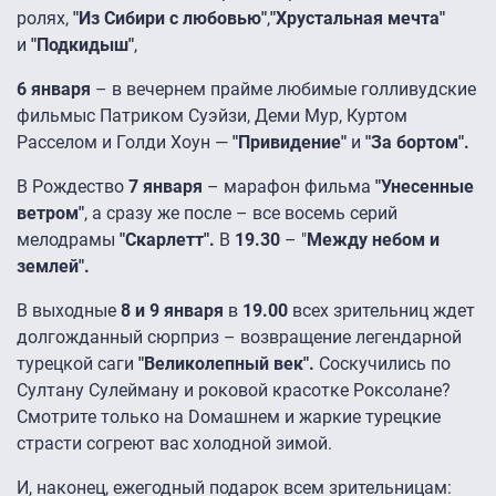
ролях,
"Из Сибири с любовью"
,
"Хрустальная мечта"
и
"Подкидыш"
,
6 января
– в вечернем прайме любимые голливудские
фильмыс Патриком Суэйзи, Деми Мур, Куртом
Расселом и Голди Хоун —
"Привидение"
и
"За бортом".
В Рождество
7 января
– марафон фильма
"Унесенные
ветром"
, а сразу же после – все восемь серий
мелодрамы
"Скарлетт".
В
19.30
– "
Между небом и
землей".
В выходные
8 и 9 января
в
19.00
всех зрительниц ждет
долгожданный сюрприз – возвращение легендарной
турецкой саги
"Великолепный век".
Соскучились по
Султану Сулейману и роковой красотке Роксолане?
Смотрите только на Dомашнем и жаркие турецкие
страсти согреют вас холодной зимой.
И, наконец, ежегодный подарок всем зрительницам: