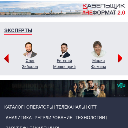
ЭКСПЕРТЫ
рий
Олег
Евгений
Мария
н
Зиборов
Мошняцкий
Фомина
Primary links
КАТАЛОГ
ОПЕРАТОРЫ
ТЕЛЕКАНАЛЫ
ОТТ
АНАЛИТИКА
РЕГУЛИРОВАНИЕ
ТЕХНОЛОГИИ