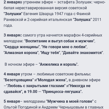
2 января
в утреннем эфире – эстафета Золушек: черно-
белая нереставрированная версия советской
"Золушки"
Евгения Шварца 1947 года с Фаиной
Раневской и 2-серийная итальянская
"Золушка"
2011
года.
3 января
с самого утра начнется марафон 4-серийных
мелодрам:
"Воспитание и выгул собак и мужчин"
,
"Сердце женщины"
,
"Не говори мне о любви"
,
"Алмазная корона"
,
"Ищу тебя"
,
"Давайте знакомится"
.
В ночном эфире –
"Анжелика и король".
4 января
утром – любимые советские фильмы
:
"Безотцовщина"
и
"Молодая жена",
в дневном эфире
–
"Любовь с закрытыми глазами"
и
"Никогда не
сдавайся", в 19.00
—
"Принцесса-лягушка".
5 января
– мелодрамы
"Мужчина в моей голове"
с
Ольгой Погодиной и Андреем Чернышовым в главных