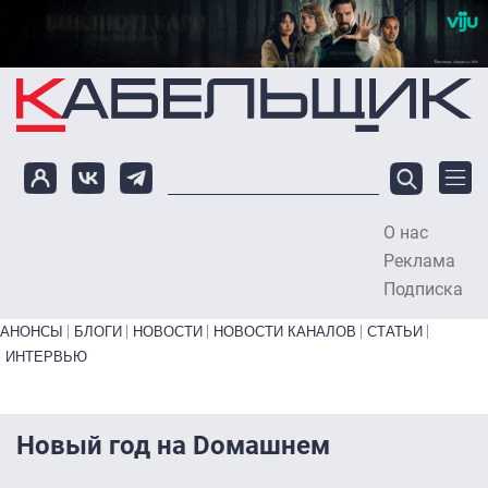
Перейти к основному содержанию
О нас
To
Реклама
Подписка
Primary links bottom
АНОНСЫ
БЛОГИ
НОВОСТИ
НОВОСТИ КАНАЛОВ
СТАТЬИ
ИНТЕРВЬЮ
Новый год на Dомашнем