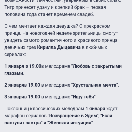
возможности. Личностям, уверенным в своих силах,
Тигр принесет удачу и крепкий брак – первая
половина года станет временем свадеб.
О чем мечтает каждая девушка? О прекрасном
принце. На новогодней неделе зрительницы смогут
увидеть самого романтичного и красивого принца
девичьих грез
Кирилла Дыцевича
в любимых
сериалах:
1 января в 19.00
в мелодраме
"Любовь с закрытыми
глазами
.
2 января
в
19.00
в мелодраме
"Хрустальная мечта"
.
3 января
в
19.00
в мелодраме
"Ищу тебя"
.
Поклонниц классических мелодрам
1 января
ждет
марафон сериалов
"Возвращение в Эдем"
,
"Если
наступит завтра" и "Женская интуиция"
.