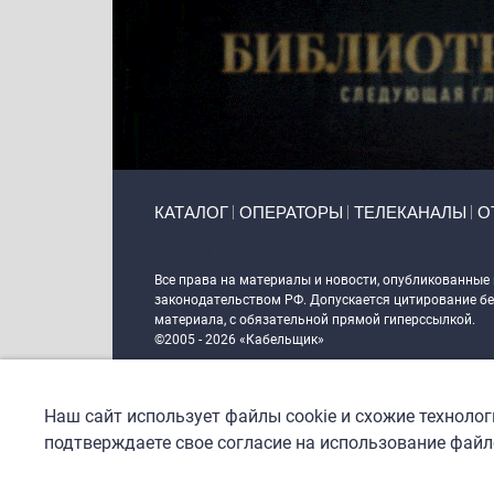
Primary links
КАТАЛОГ
ОПЕРАТОРЫ
ТЕЛЕКАНАЛЫ
О
Token Block
Все права на материалы и новости, опубликованные
законодательством РФ. Допускается цитирование без
материала, с обязательной прямой гиперссылкой.
©2005 - 2026 «Кабельщик»
Политика сайта "Кабельщик" (интернет-адреса
www.c
пользователей сети интернет
Наш сайт использует файлы cookie и схожие техноло
DrupalCoder — поддержка сайта c 2017 года
подтверждаете свое согласие на использование файло