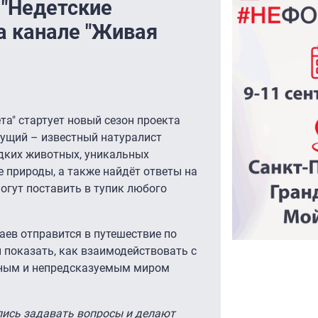
 "Недетские
а канале "Живая
та" стартует новый сезон проекта
едущий – известный натуралист
едких животных, уникальных
е природы, а также найдёт ответы на
огут поставить в тупик любого
аев отправится в путешествие по
ы показать, как взаимодействовать с
сным и непредсказуемым миром
лись задавать вопросы и делают