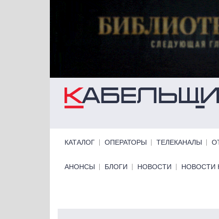
Перейти к основному содержанию
Primary links
КАТАЛОГ
ОПЕРАТОРЫ
ТЕЛЕКАНАЛЫ
О
Primary links bottom
АНОНСЫ
БЛОГИ
НОВОСТИ
НОВОСТИ 