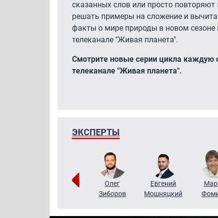
сказанных слов или просто повторяют 
решать примеры на сложение и вычита
факты о мире природы в новом сезоне 
телеканале "Живая планета".
Смотрите новые серии цикла каждую су
телеканале "Живая планета".
ЭКСПЕРТЫ
Тимур
Григорий
Олег
Евгений
Мар
Чудутов
Кузин
Зиборов
Мошняцкий
Фом