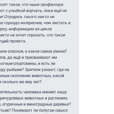
росят такое, что наши профессора
ют с улыбкой ворчать, пока ещё не
и! Отродясь такого никто не
же гораздо интереснее, чем листать в
ирку, информацию из цикла
никто не хочет спросить, что такое
ущий проекта.
ое опасное, а какое самое умное?
ов, да ещё и присваивают им
отные-спортсмены, и есть ли
ду рыбами? Зрители узнают, где на
нные скопления животных, какой
и сколько же ему лет?
деятельность человека меняет нашу
причудливых животных и растениях.
е, огуречные и виноградные деревья?
стьев? Понимают ли попугаи смысл