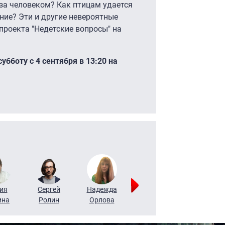
за человеком? Как птицам удается
ние? Эти и другие невероятные
проекта "Недетские вопросы" на
бботу с 4 сентября в 13:20 на
ия
Сергей
Надежда
Мария
Алексей
ина
Ролин
Орлова
Щербаль
Леонтьев