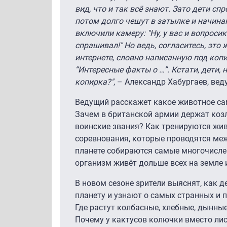
вид, что и так всё знают. Зато дети сп
потом долго чешут в затылке и начина
включили камеру: "Ну, у вас и вопросик
спрашивал!" Но ведь, согласитесь, это 
интернете, словно написанную под коп
“Интересные факты о …”. Кстати, дети, 
копирка?"
, – Александр Хабургаев, вед
Ведущий расскажет какое животное сам
Зачем в британской армии держат козл
воинские звания? Как тренируются жив
соревнования, которые проводятся меж
планете собираются самые многочисле
организм живёт дольше всех на земле 
В новом сезоне зрители выяснят, как 
планету и узнают о самых странных и 
Где растут колбасные, хлебные, дынны
Почему у кактусов колючки вместо ли