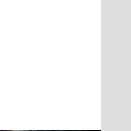
Татьяна
Тимур
Григорий
Олег
Воронова
Чудутов
Кузин
Зиборов