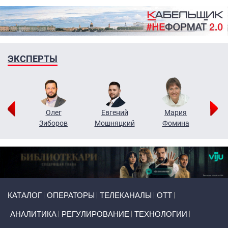
ЭКСПЕРТЫ
рий
Олег
Евгений
Мария
н
Зиборов
Мошняцкий
Фомина
Primary links
КАТАЛОГ
ОПЕРАТОРЫ
ТЕЛЕКАНАЛЫ
ОТТ
АНАЛИТИКА
РЕГУЛИРОВАНИЕ
ТЕХНОЛОГИИ