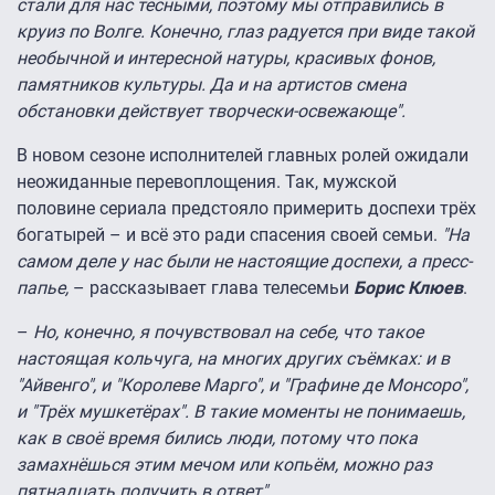
стали для нас тесными, поэтому мы отправились в
круиз по Волге. Конечно, глаз радуется при виде такой
необычной и интересной натуры, красивых фонов,
памятников культуры. Да и на артистов смена
обстановки действует творчески-освежающе".
В новом сезоне исполнителей главных ролей ожидали
неожиданные перевоплощения. Так, мужской
половине сериала предстояло примерить доспехи трёх
богатырей – и всё это ради спасения своей семьи.
"На
самом деле у нас были не настоящие доспехи, а пресс-
папье,
– рассказывает глава телесемьи
Борис Клюев
.
–
Но, конечно, я почувствовал на себе, что такое
настоящая кольчуга, на многих других съёмках: и в
"Айвенго", и "Королеве Марго", и "Графине де Монсоро",
и "Трёх мушкетёрах". В такие моменты не понимаешь,
как в своё время бились люди, потому что пока
замахнёшься этим мечом или копьём, можно раз
пятнадцать получить в ответ".