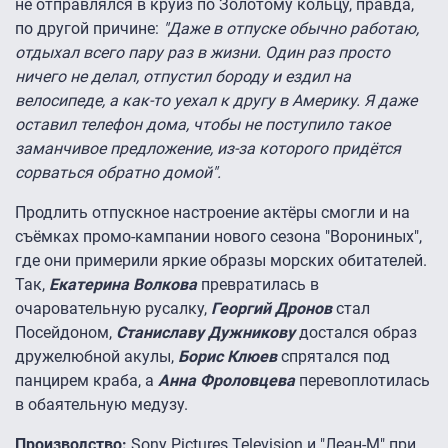
не отправлялся в круиз по Золотому кольцу, правда,
по другой причине:
"Даже в отпуске обычно работаю,
отдыхал всего пару раз в жизни. Один раз просто
ничего не делал, отпустил бороду и ездил на
велосипеде, а как-то уехал к другу в Америку. Я даже
оставил телефон дома, чтобы не поступило такое
заманчивое предложение, из-за которого придётся
сорваться обратно домой".
Продлить отпускное настроение актёры смогли и на
съёмках промо-кампании нового сезона "Ворониных",
где они примерили яркие образы морских обитателей.
Так,
Екатерина Волкова
превратилась в
очаровательную русалку,
Георгий Дронов
стал
Посейдоном,
Станиславу Дужникову
достался образ
дружелюбной акулы,
Борис Клюев
спрятался под
панцирем краба, а
Анна Фроловцева
перевоплотилась
в обаятельную медузу.
Производство:
Sony Pictures Television и "Леан-М" при