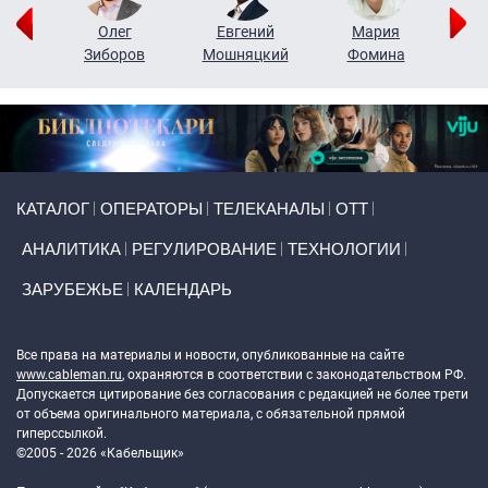
рий
Олег
Евгений
Мария
н
Зиборов
Мошняцкий
Фомина
Primary links
КАТАЛОГ
ОПЕРАТОРЫ
ТЕЛЕКАНАЛЫ
ОТТ
АНАЛИТИКА
РЕГУЛИРОВАНИЕ
ТЕХНОЛОГИИ
ЗАРУБЕЖЬЕ
КАЛЕНДАРЬ
Token Block
Все права на материалы и новости, опубликованные на сайте
www.cableman.ru
, охраняются в соответствии с законодательством РФ.
Допускается цитирование без согласования с редакцией не более трети
от объема оригинального материала, с обязательной прямой
гиперссылкой.
©2005 - 2026 «Кабельщик»