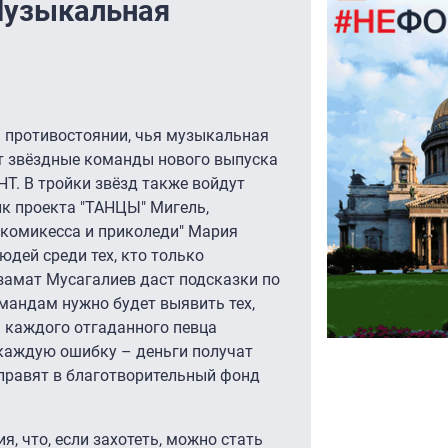
Музыкальная
ом противостоянии, чья музыкальная
ят звёздные команды нового выпуска
НТ. В тройки звёзд также войдут
ик проекта "ТАНЦЫ" Мигель,
"комикесса и приколеди" Мария
юдей среди тех, кто только
замат Мусагалиев даст подсказки по
омандам нужно будет выявить тех,
а каждого отгаданного певца
 каждую ошибку – деньги получат
аправят в благотворительный фонд
, что, если захотеть, можно стать