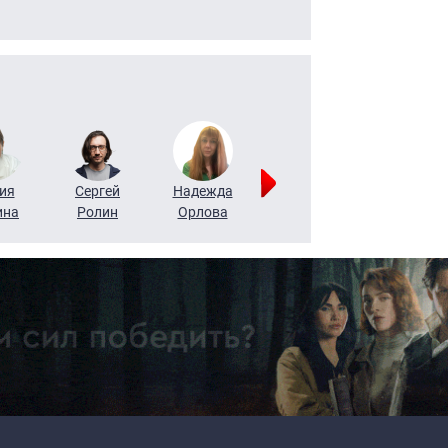
ия
Сергей
Надежда
Мария
Алексей
ина
Ролин
Орлова
Щербаль
Леонтьев