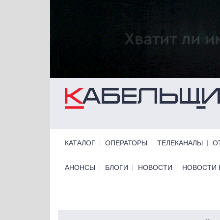
Перейти к основному содержанию
Primary links
КАТАЛОГ
ОПЕРАТОРЫ
ТЕЛЕКАНАЛЫ
О
Primary links bottom
АНОНСЫ
БЛОГИ
НОВОСТИ
НОВОСТИ 