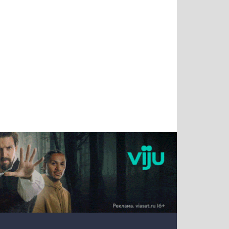
Татьяна
Тимур
Григорий
Олег
Воронова
Чудутов
Кузин
Зиборов