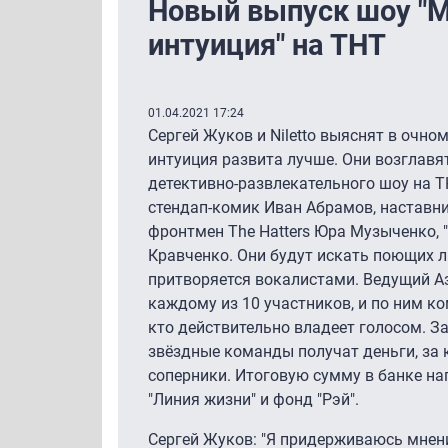
Новый выпуск шоу "
интуиция" на ТНТ
01.04.2021 17:24
Сергей Жуков и Niletto выяснят в очн
интуиция развита лучше. Они возглав
детективно-развлекательного шоу на Т
стендап-комик Иван Абрамов, наставн
фронтмен The Hatters Юра Музыченко, 
Кравченко. Они будут искать поющих л
притворяется вокалистами. Ведущий А
каждому из 10 участников, и по ним к
кто действительно владеет голосом. З
звёздные команды получат деньги, за
соперники. Итоговую сумму в банке н
"Линия жизни" и фонд "Рэй".
Сергей Жуков: "Я придерживаюсь мнения