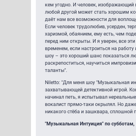
кем угодно. И человек, изображающий 
любой другой может стать хорошим ко
даёт нам все возможности для вопло
Если человек трудолюбив, усерден, тер
харизмой, обаянием, ему есть, чем поде
перед ним открыты. И я уверен, все эт
временем, если настроиться на работу 
шоу – это хороший шанс показаться лю
раскрепоститься, научиться импровизи
таланты".
Niletto: "Для меня шоу "Музыкальная ин
захватывающей детективной игрой. Ког
начинал петь, я испытывал нереальны
вокалист прямо-таки окрылял. Но даже
никакого стёба и зашквара, сплошной п
"Музыкальная Интуиция" по субботам, в