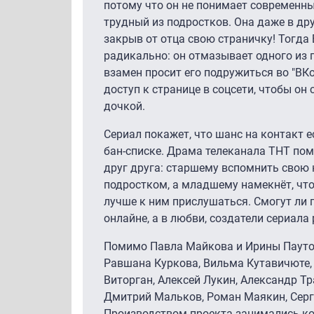
потому что он не понимает современны
трудный из подростков. Она даже в дру
закрыв от отца свою страничку! Тогда
радикально: он отмазывает одного из п
взамен просит его подружиться во "ВК
доступ к странице в соцсети, чтобы он
дочкой.
Сериал покажет, что шанс на контакт е
бан-списке. Драма телеканала ТНТ по
друг друга: старшему вспомнить свою 
подростком, а младшему намекнёт, что
лучше к ним прислушаться. Смогут ли г
онлайне, а в любви, создатели сериала
Помимо Павла Майкова и Ирины Паутов
Равшана Куркова, Вильма Кутавичюте,
Виторган, Алексей Лукин, Александр Т
Дмитрий Мальков, Роман Маякин, Серге
Производством проекта занимались ком