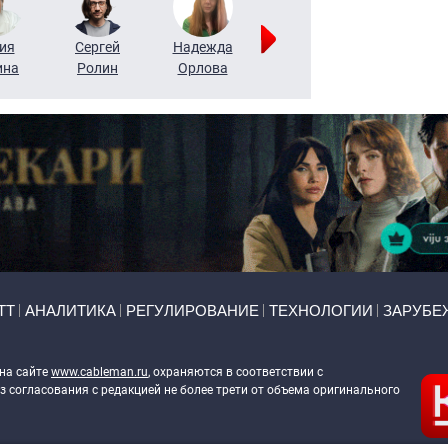
ия
Сергей
Надежда
Мария
Алексей
ина
Ролин
Орлова
Щербаль
Леонтьев
ТТ
АНАЛИТИКА
РЕГУЛИРОВАНИЕ
ТЕХНОЛОГИИ
ЗАРУБЕ
 на сайте
www.cableman.ru
, охраняются в соответствии с
 согласования с редакцией не более трети от объема оригинального