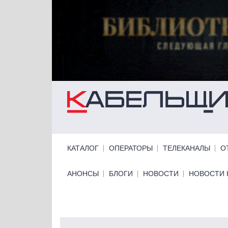
Перейти к основному содержанию
Primary links
КАТАЛОГ
ОПЕРАТОРЫ
ТЕЛЕКАНАЛЫ
О
Primary links bottom
АНОНСЫ
БЛОГИ
НОВОСТИ
НОВОСТИ 