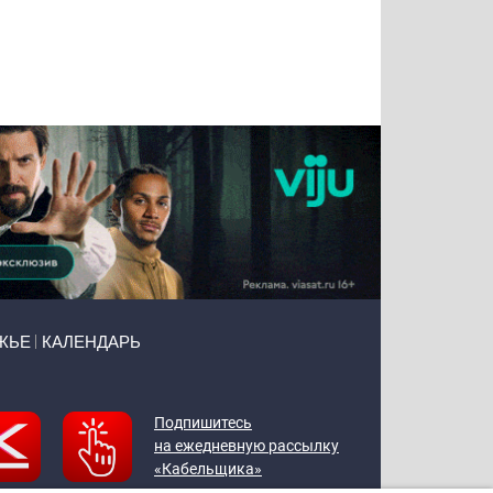
Татьяна
Тимур
Григорий
Олег
Воронова
Чудутов
Кузин
Зиборов
ЖЬЕ
КАЛЕНДАРЬ
Подпишитесь
на ежедневную рассылку
«Кабельщика»