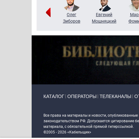
Тимур
Григорий
Олег
Евгений
Мар
Чудутов
Кузин
Зиборов
Мошняцкий
Фом
Primary links
КАТАЛОГ
ОПЕРАТОРЫ
ТЕЛЕКАНАЛЫ
О
Token Block
Все права на материалы и новости, опубликованные
законодательством РФ. Допускается цитирование без
материала, с обязательной прямой гиперссылкой.
©2005 - 2026 «Кабельщик»