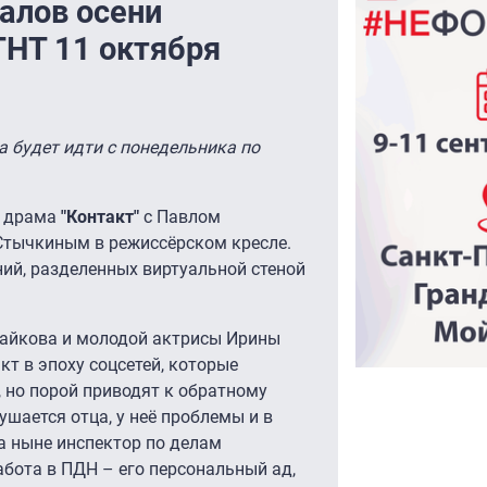
алов осени
ТНТ 11 октября
 будет идти с понедельника по
т драма
"Контакт"
с Павлом
Стычкиным в режиссёрском кресле.
ий, разделенных виртуальной стеной
Майкова и молодой актрисы Ирины
кт в эпоху соцсетей, которые
 но порой приводят к обратному
шается отца, у неё проблемы и в
 а ныне инспектор по делам
бота в ПДН – его персональный ад,