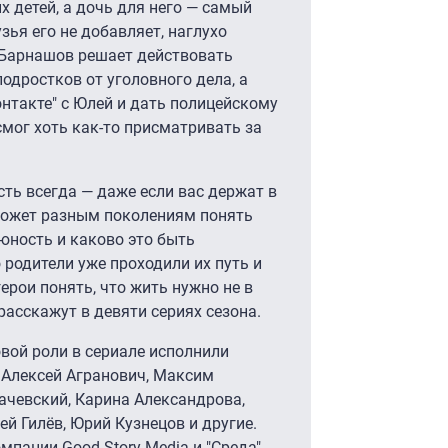
х детей, а дочь для него — самый
зья его не добавляет, наглухо
 Барнашов решает действовать
одростков от уголовного дела, а
онтакте" с Юлей и дать полицейскому
 смог хоть как-то присматривать за
сть всегда — даже если вас держат в
может разным поколениям понять
юность и каково это быть
 родители уже проходили их путь и
ерои понять, что жить нужно не в
 расскажут в девяти сериях сезона.
ой роли в сериале исполнили
 Алексей Агранович, Максим
рачевский, Карина Александрова,
й Гилёв, Юрий Кузнецов и другие.
пании Good Story Media и "Среда".