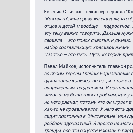
Евгений Стычкин, режиссёр сериала "К
"Контакта", мне сразу же сказали, что
отцов и детей, и вообще — подростков. 
эту тему важно говорить. Дальше нужн
сериала — это поиск счастья, и думаю, 
набор составляющих красивой жизни — 
Счастье — это путь. Путь, который при
Павел Майков, исполнитель главной рол
со своим героем Глебом Барнашовым п
одинаковое количество лет, и я тоже о
современным тенденциям. В остальном
никогда не было таких проблем, как у м
на него рявкал, потому что он играет в
как-то не проваливался. У него есть др
сидит постоянно в "Инстаграме" или гд
ребёнок адекватный. Я просто не могу
тренды, все эти соцсети и жизнь в вир