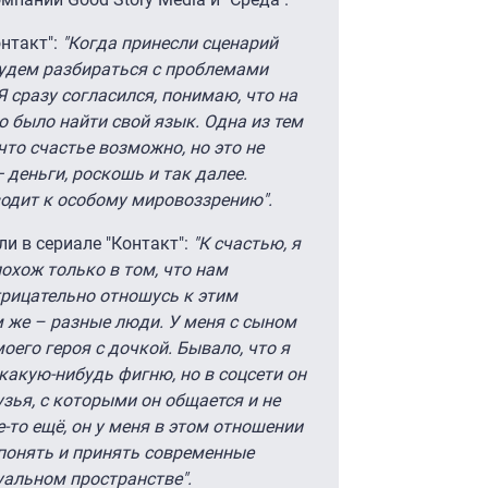
онтакт":
"Когда принесли сценарий
 будем разбираться с проблемами
Я сразу согласился, понимаю, что на
о было найти свой язык. Одна из тем
что счастье возможно, но это не
деньги, роскошь и так далее.
водит к особому мировоззрению".
и в сериале "Контакт":
"К счастью, я
охож только в том, что нам
трицательно отношусь к этим
 же – разные люди. У меня с сыном
оего героя с дочкой. Бывало, что я
 какую-нибудь фигню, но в соцсети он
узья, с которыми он общается и не
е-то ещё, он у меня в этом отношении
 понять и принять современные
туальном пространстве".