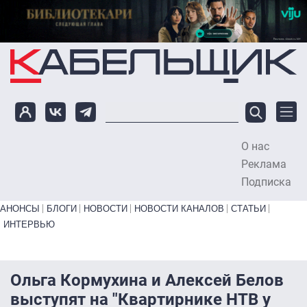
Перейти к основному содержанию
О нас
To
Реклама
Подписка
Primary links bottom
АНОНСЫ
БЛОГИ
НОВОСТИ
НОВОСТИ КАНАЛОВ
СТАТЬИ
ИНТЕРВЬЮ
Ольга Кормухина и Алексей Белов
выступят на "Квартирнике НТВ у