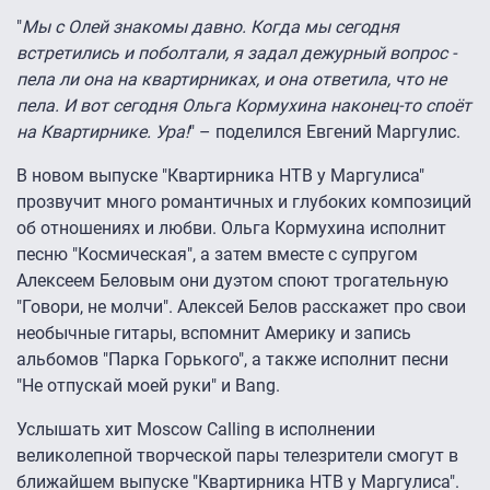
"
Мы с Олей знакомы давно. Когда мы сегодня
встретились и поболтали, я задал дежурный вопрос -
пела ли она на квартирниках, и она ответила, что не
пела. И вот сегодня Ольга Кормухина наконец-то споёт
на Квартирнике. Ура!
" – поделился Евгений Маргулис.
В новом выпуске "Квартирника НТВ у Маргулиса"
прозвучит много романтичных и глубоких композиций
об отношениях и любви. Ольга Кормухина исполнит
песню "Космическая", а затем вместе с супругом
Алексеем Беловым они дуэтом споют трогательную
"Говори, не молчи". Алексей Белов расскажет про свои
необычные гитары, вспомнит Америку и запись
альбомов "Парка Горького", а также исполнит песни
"Не отпускай моей руки" и Bang.
Услышать хит Moscow Calling в исполнении
великолепной творческой пары телезрители смогут в
ближайшем выпуске "Квартирника НТВ у Маргулиса".