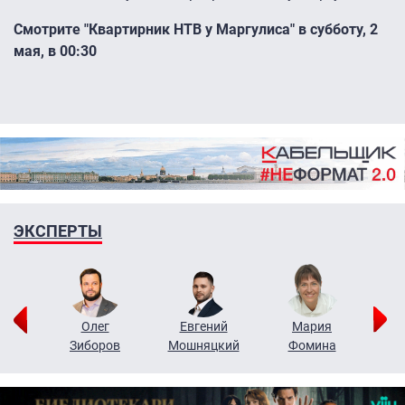
Смотрите "Квартирник НТВ у Маргулиса" в субботу, 2
мая, в 00:30
ЭКСПЕРТЫ
рий
Олег
Евгений
Мария
н
Зиборов
Мошняцкий
Фомина