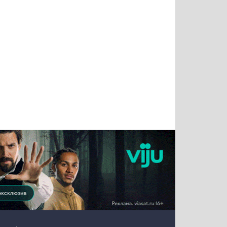
Татьяна
Тимур
Григорий
Олег
Воронова
Чудутов
Кузин
Зиборов