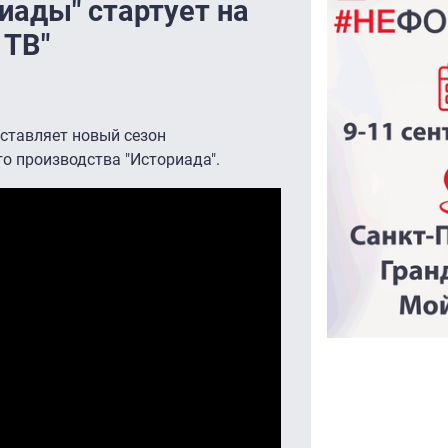
иады" стартует на
 ТВ"
дставляет новый сезон
о производства "Историада".