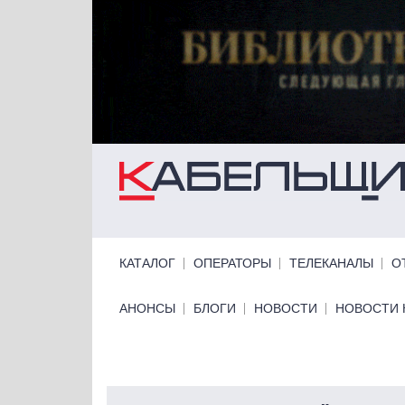
Перейти к основному содержанию
Primary links
КАТАЛОГ
ОПЕРАТОРЫ
ТЕЛЕКАНАЛЫ
О
Primary links bottom
АНОНСЫ
БЛОГИ
НОВОСТИ
НОВОСТИ 