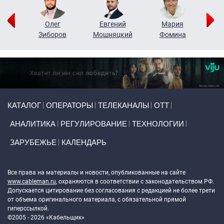
рий
Олег
Евгений
Мария
н
Зиборов
Мошняцкий
Фомина
Primary links
КАТАЛОГ
ОПЕРАТОРЫ
ТЕЛЕКАНАЛЫ
ОТТ
АНАЛИТИКА
РЕГУЛИРОВАНИЕ
ТЕХНОЛОГИИ
ЗАРУБЕЖЬЕ
КАЛЕНДАРЬ
Token Block
Все права на материалы и новости, опубликованные на сайте
www.cableman.ru
, охраняются в соответствии с законодательством РФ.
Допускается цитирование без согласования с редакцией не более трети
от объема оригинального материала, с обязательной прямой
гиперссылкой.
©2005 - 2026 «Кабельщик»