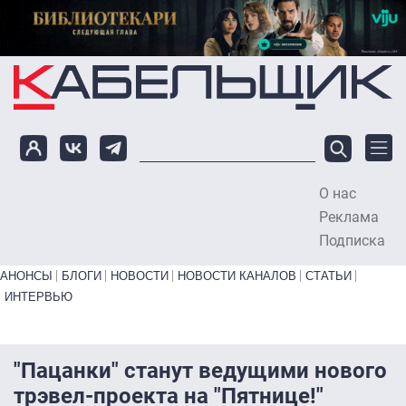
Перейти к основному содержанию
О нас
To
Реклама
Подписка
Primary links bottom
АНОНСЫ
БЛОГИ
НОВОСТИ
НОВОСТИ КАНАЛОВ
СТАТЬИ
ИНТЕРВЬЮ
"Пацанки" станут ведущими нового
трэвел-проекта на "Пятнице!"