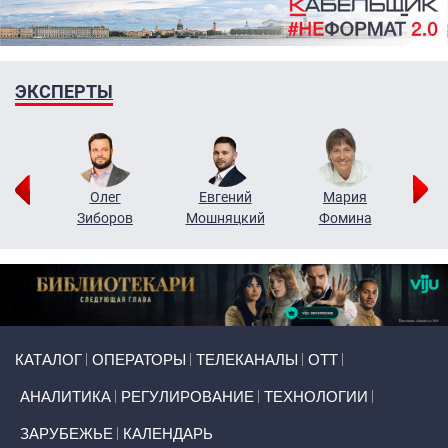
ЭКСПЕРТЫ
рий
Олег
Евгений
Мария
н
Зиборов
Мошняцкий
Фомина
Primary links
КАТАЛОГ
ОПЕРАТОРЫ
ТЕЛЕКАНАЛЫ
ОТТ
АНАЛИТИКА
РЕГУЛИРОВАНИЕ
ТЕХНОЛОГИИ
ЗАРУБЕЖЬЕ
КАЛЕНДАРЬ