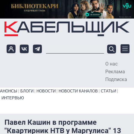
Перейти к основному содержанию
О нас
To
Реклама
Подписка
Primary links bottom
АНОНСЫ
БЛОГИ
НОВОСТИ
НОВОСТИ КАНАЛОВ
СТАТЬИ
ИНТЕРВЬЮ
Павел Кашин в программе
"Квартирник НТВ у Маргулиса" 13