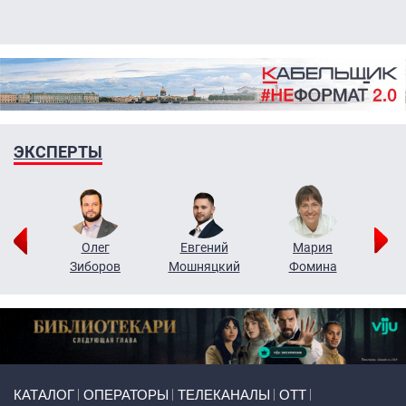
ЭКСПЕРТЫ
рий
Олег
Евгений
Мария
н
Зиборов
Мошняцкий
Фомина
Primary links
КАТАЛОГ
ОПЕРАТОРЫ
ТЕЛЕКАНАЛЫ
ОТТ