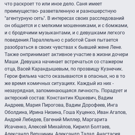
что раскроет то или иное дело. Саня имеет
преимущество- разветвленную и разношерстную
"агентурную сеть". В интересах своих расследований
он общается и с мелкими мошенниками, и с бомжами,
и с бродячими музыкантами, и с девушками легкого
поведения.Параллельно с работой Саня пытается
разобраться в своих чувствах к бывшей жене Лене.
Также онпринимает активное участие в жизни дочери
Маши. Девушка начинает встречаться со стажером
отца, Васей Карандышевым, по прозвищу Кузнечик.
Герои фильма часто оказываются в опасных, но в то
же время комичных ситуациях. Каждый из них -
незаурядная, запоминающаяся личность. Порадует и
актерский состав: Константин Юшкевич, Вадим
Андреев, Мария Пирогова, Вадим Дорофеев, Инга
Оболдина, Ирина Низина, Гоша Куценко, Иван Агапов,
Андрей Лебедев, Евгений Миллер, Маргарита
Исаченко, Алексей Михайлов, Кирилл Болтаев,
Александр Вершинин, Александр Талал, Анастасия