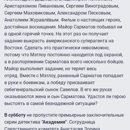
Аристархомом Ливановым, Сергеем Виноградовым,
Сергеем Маховиковым, Александром Песковым,
Анатолием Журавлёвым. Фильм о настоящих героях,
достойных восхищения. Майор Сарматов побывал ни
в одной горячей точке. На этот раз он получает
задание выкрасть американского суперагента на
Востоке. Сделать это практически невозможно,
потому что Мэтлоу постоянно находится под охраной,
а в распоряжении Сарматова всего несколько бойцов.
Майор выполняет задание, но теряет весь
отряд. Вместе с Мэтлоу, раненный Сарматов попадает
в руки к боевикам, а победу присваивает
себегенеральский сынок Савелов. В его же руках
оказываются жена и сын Сарматова. Удастся ли герою
выстоять в самой безнадежной ситуации?
В субботу
не пропустите премьерные заключительные
серии детектива
"Академия"
. Сотрудница
Следственного комитета Анастасия Зорина