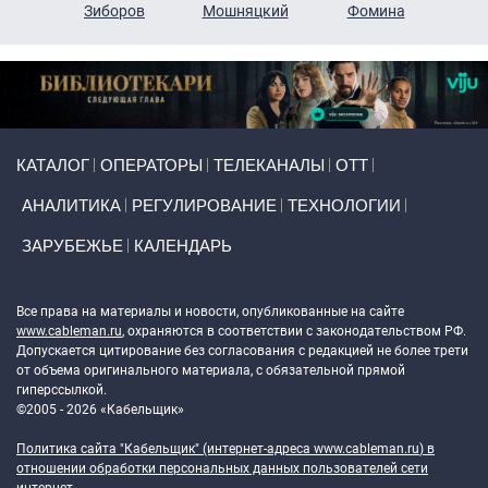
н
Зиборов
Мошняцкий
Фомина
Primary links
КАТАЛОГ
ОПЕРАТОРЫ
ТЕЛЕКАНАЛЫ
ОТТ
АНАЛИТИКА
РЕГУЛИРОВАНИЕ
ТЕХНОЛОГИИ
ЗАРУБЕЖЬЕ
КАЛЕНДАРЬ
Token Block
Все права на материалы и новости, опубликованные на сайте
www.cableman.ru
, охраняются в соответствии с законодательством РФ.
Допускается цитирование без согласования с редакцией не более трети
от объема оригинального материала, с обязательной прямой
гиперссылкой.
©2005 - 2026 «Кабельщик»
Политика сайта "Кабельщик" (интернет-адреса
www.cableman.ru
) в
отношении обработки персональных данных пользователей сети