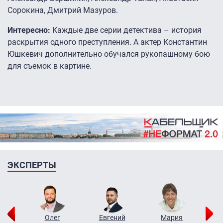
Сорокина, Дмитрий Мазуров.
Интересно:
Каждые две серии детектива – история
раскрытия одного преступления. А актер Константин
Юшкевич дополнительно обучался рукопашному бою
для съемок в картине.
ЭКСПЕРТЫ
рий
Олег
Евгений
Мария