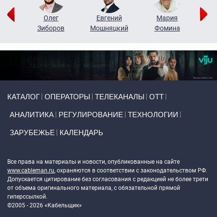
рий
Олег
Евгений
Мария
н
Зиборов
Мошняцкий
Фомина
Primary links
КАТАЛОГ
ОПЕРАТОРЫ
ТЕЛЕКАНАЛЫ
ОТТ
АНАЛИТИКА
РЕГУЛИРОВАНИЕ
ТЕХНОЛОГИИ
ЗАРУБЕЖЬЕ
КАЛЕНДАРЬ
Token Block
Все права на материалы и новости, опубликованные на сайте
www.cableman.ru
, охраняются в соответствии с законодательством РФ.
Допускается цитирование без согласования с редакцией не более трети
от объема оригинального материала, с обязательной прямой
гиперссылкой.
©2005 - 2026 «Кабельщик»