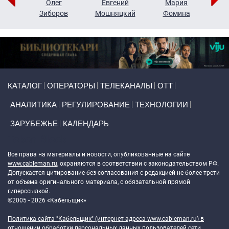
рий
Олег
Евгений
Мария
н
Зиборов
Мошняцкий
Фомина
Primary links
КАТАЛОГ
ОПЕРАТОРЫ
ТЕЛЕКАНАЛЫ
ОТТ
АНАЛИТИКА
РЕГУЛИРОВАНИЕ
ТЕХНОЛОГИИ
ЗАРУБЕЖЬЕ
КАЛЕНДАРЬ
Token Block
Все права на материалы и новости, опубликованные на сайте
www.cableman.ru
, охраняются в соответствии с законодательством РФ.
Допускается цитирование без согласования с редакцией не более трети
от объема оригинального материала, с обязательной прямой
гиперссылкой.
©2005 - 2026 «Кабельщик»
Политика сайта "Кабельщик" (интернет-адреса
www.cableman.ru
) в
отношении обработки персональных данных пользователей сети