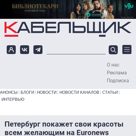
Перейти к основному содержанию
О нас
To
Реклама
Подписка
Primary links bottom
АНОНСЫ
БЛОГИ
НОВОСТИ
НОВОСТИ КАНАЛОВ
СТАТЬИ
ИНТЕРВЬЮ
Петербург покажет свои красоты
всем желающим на Euronews