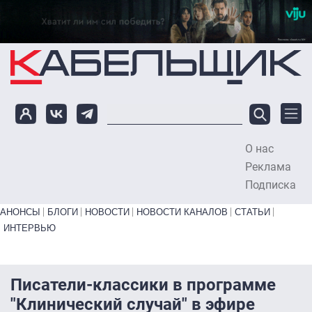
Перейти к основному содержанию
О нас
To
Реклама
Подписка
Primary links bottom
АНОНСЫ
БЛОГИ
НОВОСТИ
НОВОСТИ КАНАЛОВ
СТАТЬИ
ИНТЕРВЬЮ
Писатели-классики в программе
"Клинический случай" в эфире