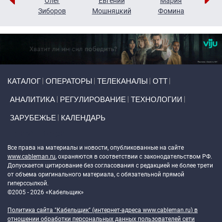
рий
Олег
Евгений
Мария
н
Зиборов
Мошняцкий
Фомина
Primary links
КАТАЛОГ
ОПЕРАТОРЫ
ТЕЛЕКАНАЛЫ
ОТТ
АНАЛИТИКА
РЕГУЛИРОВАНИЕ
ТЕХНОЛОГИИ
ЗАРУБЕЖЬЕ
КАЛЕНДАРЬ
Token Block
Все права на материалы и новости, опубликованные на сайте
www.cableman.ru
, охраняются в соответствии с законодательством РФ.
Допускается цитирование без согласования с редакцией не более трети
от объема оригинального материала, с обязательной прямой
гиперссылкой.
©2005 - 2026 «Кабельщик»
Политика сайта "Кабельщик" (интернет-адреса
www.cableman.ru
) в
отношении обработки персональных данных пользователей сети