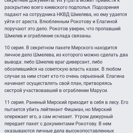
секретные документы. Их утрата может привести к
раскрытию всего киевского подполья. Подозрения
падают на сотрудника НКВД Шмелева, но ему удается
уйти от ареста. Влюбленным Рокотову и Елагиной
поручают это дело. Рокотов уверен, что пропавший
Шмелев и ограбление склада связаны.
10 серия. В секретном пакете Мирского находится
личное дело Шмелева, из которого можно сделать два
вывода: либо Шмелев враг-диверсант, либо
обозлившийся на советскую власть казак. В любом
случае за ним стоит кто-то очень серьезный. Елагина
начинает осуществлять свой план, притворяясь
сестрой участвовавшей в ограблении Маруси.
11 серия. Раненый Мирский приходит в себя в лесу. Его
пытается убить лейтенант Фишман, но Мирский
опережает его, а сам исчезает. Утром дежурный
передает пакет с документами Рокотову. В нем
оказываются личные дела высокопоставленных