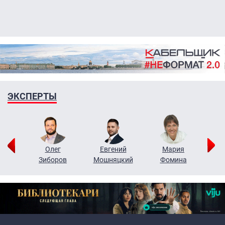
ЭКСПЕРТЫ
рий
Олег
Евгений
Мария
н
Зиборов
Мошняцкий
Фомина
Primary links