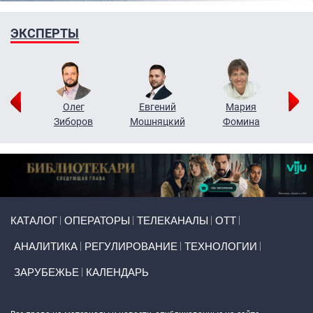
ЭКСПЕРТЫ
рий
Олег
Евгений
Мария
н
Зиборов
Мошняцкий
Фомина
Primary links
КАТАЛОГ
ОПЕРАТОРЫ
ТЕЛЕКАНАЛЫ
ОТТ
АНАЛИТИКА
РЕГУЛИРОВАНИЕ
ТЕХНОЛОГИИ
ЗАРУБЕЖЬЕ
КАЛЕНДАРЬ
Token Block