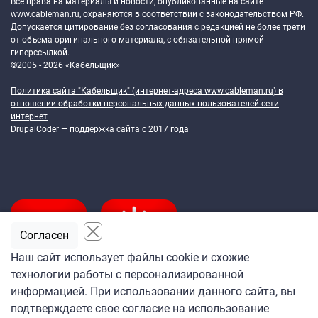
Все права на материалы и новости, опубликованные на сайте
www.cableman.ru
, охраняются в соответствии с законодательством РФ.
Допускается цитирование без согласования с редакцией не более трети
от объема оригинального материала, с обязательной прямой
гиперссылкой.
©2005 - 2026 «Кабельщик»
Политика сайта "Кабельщик" (интернет-адреса
www.cableman.ru
) в
отношении обработки персональных данных пользователей сети
интернет
DrupalCoder — поддержка сайта c 2017 года
Согласен
Наш сайт использует файлы cookie и схожие
технологии работы с персонализированной
Подпишитесь
информацией. При использовании данного сайта, вы
на ежедневную рассылку
подтверждаете свое согласие на использование