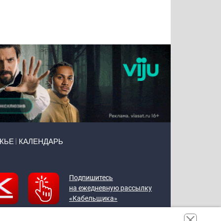
Татьяна
Тимур
Григорий
Олег
Воронова
Чудутов
Кузин
Зиборов
ЖЬЕ
КАЛЕНДАРЬ
Подпишитесь
на ежедневную рассылку
«Кабельщика»