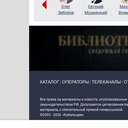
Тимур
Григорий
Олег
Евгений
Мар
Чудутов
Кузин
Зиборов
Мошняцкий
Фом
Primary links
КАТАЛОГ
ОПЕРАТОРЫ
ТЕЛЕКАНАЛЫ
О
Token Block
Все права на материалы и новости, опубликованные
законодательством РФ. Допускается цитирование без
материала, с обязательной прямой гиперссылкой.
©2005 - 2026 «Кабельщик»
Политика сайта "Кабельщик" (интернет-адреса
www.c