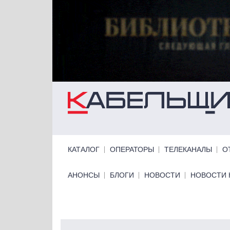
Перейти к основному содержанию
Primary links
КАТАЛОГ
ОПЕРАТОРЫ
ТЕЛЕКАНАЛЫ
О
Primary links bottom
АНОНСЫ
БЛОГИ
НОВОСТИ
НОВОСТИ 