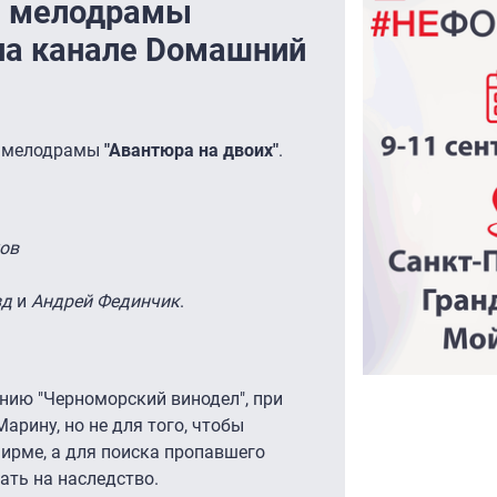
й мелодрамы
 на канале Dомашний
й мелодрамы
"Авантюра на двоих"
.
ов
зд
и
Андрей Фединчик
.
ию "Черноморский винодел", при
арину, но не для того, чтобы
ирме, а для поиска пропавшего
ать на наследство.