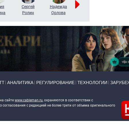
ия
Сергей
Надежда
Мария
Алексей
ина
Ролин
Орлова
Щербаль
Леонтьев
ТТ
АНАЛИТИКА
РЕГУЛИРОВАНИЕ
ТЕХНОЛОГИИ
ЗАРУБЕ
 на сайте
www.cableman.ru
, охраняются в соответствии с
 согласования с редакцией не более трети от объема оригинального
ableman.ru
) в отношении обработки персональных данных