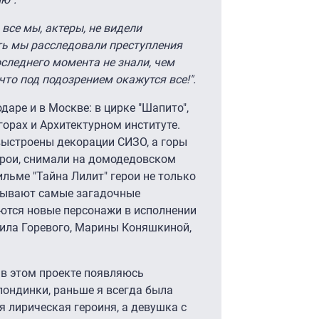
 все мы, актеры, не видели
ть мы расследовали преступления
оследнего момента не знали, чем
 что под подозрением окажутся все!".
даре и в Москве: в цирке "Шапито",
горах и Архитектурном институте.
выстроены декорации СИЗО, а горы
ерои, снимали на домодедовском
льме "Тайна Лилит" герои не только
тывают самые загадочные
яются новые персонажи в исполнении
ила Горевого, Марины Коняшкиной,
 в этом проекте появляюсь
лондинки, раньше я всегда была
я лирическая героиня, а девушка с