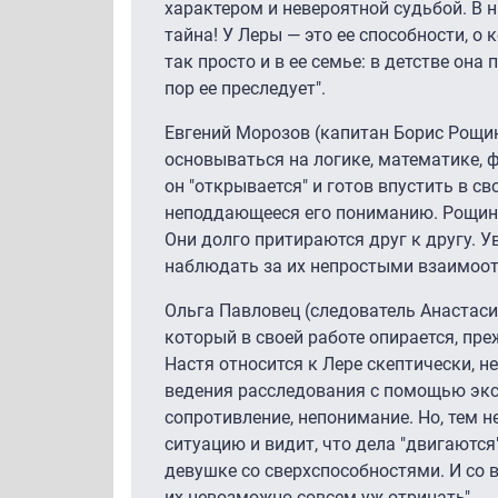
характером и невероятной судьбой. В н
тайна! У Леры — это ее способности, о 
так просто и в ее семье: в детстве она
пор ее преследует".
Евгений Морозов (капитан Борис Рощи
основываться на логике, математике, ф
он "открывается" и готов впустить в с
неподдающееся его пониманию. Рощин 
Они долго притираются друг к другу. У
наблюдать за их непростыми взаимоо
Ольга Павловец (следователь Анастаси
который в своей работе опирается, пре
Настя относится к Лере скептически, 
ведения расследования с помощью экс
сопротивление, непонимание. Но, тем н
ситуацию и видит, что дела "двигаются
девушке со сверхспособностями. И со 
их невозможно совсем уж отрицать".