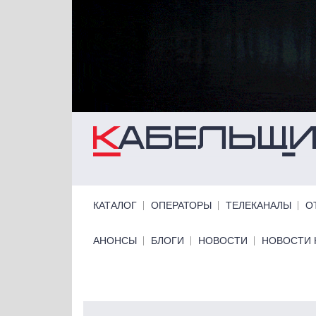
Перейти к основному содержанию
Primary links
КАТАЛОГ
ОПЕРАТОРЫ
ТЕЛЕКАНАЛЫ
О
Primary links bottom
АНОНСЫ
БЛОГИ
НОВОСТИ
НОВОСТИ 