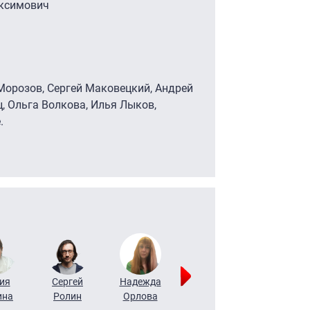
аксимович
 Морозов, Сергей Маковецкий, Андрей
, Ольга Волкова, Илья Лыков,
.
ия
Сергей
Надежда
Мария
Алексей
ина
Ролин
Орлова
Щербаль
Леонтьев