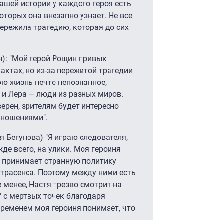
ашей истории у каждого героя есть
которых она внезапно узнает. Не все
 пережила трагедию, которая до сих
н): "Мой герой Рощин привык
актах, но из-за пережитой трагедии
вою жизнь нечто непознанное,
и Лера — люди из разных миров.
верен, зрителям будет интересно
тношениями".
я Бегунова) "Я играю следователя,
жде всего, на улики. Моя героиня
не принимает странную политику
трасенса. Поэтому между ними есть
е менее, Настя трезво смотрит на
" с мертвых точек благодаря
временем моя героиня понимает, что