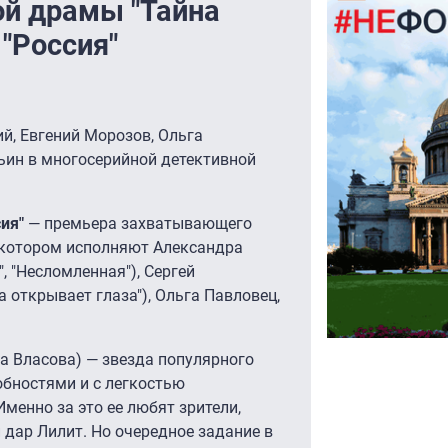
й драмы "Тайна
 "Россия"
й, Евгений Морозов, Ольга
ьин в многосерийной детективной
сия"
— премьера захватывающего
в котором исполняют Александра
, "Несломленная"), Сергей
 открывает глаза"), Ольга Павловец,
ра Власова) — звезда популярного
обностями и с легкостью
менно за это ее любят зрители,
 дар Лилит. Но очередное задание в