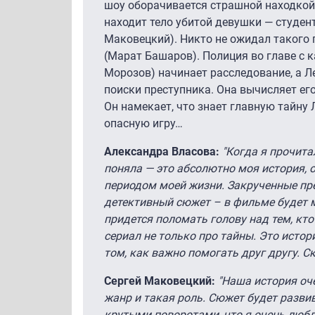
шоу оборачивается страшной находкой
находит тело убитой девушки — студен
Маковецкий). Никто не ожидал такого 
(Марат Башаров). Полиция во главе с
Морозов) начинает расследование, а Л
поиски преступника. Она вычисляет его,
Он намекает, что знает главную тайну 
опасную игру…
Александра Власова:
"Когда я прочита
поняла — это абсолютно моя история, 
периодом моей жизни. Закрученные пр
детективный сюжет – в фильме будет 
придется поломать голову над тем, кто
сериал не только про тайны. Это истор
том, как важно помогать друг другу. Ск
Сергей Маковецкий:
"Наша история оч
жанр и такая роль. Сюжет будет разви
крутыми поворотами, что я очень люб