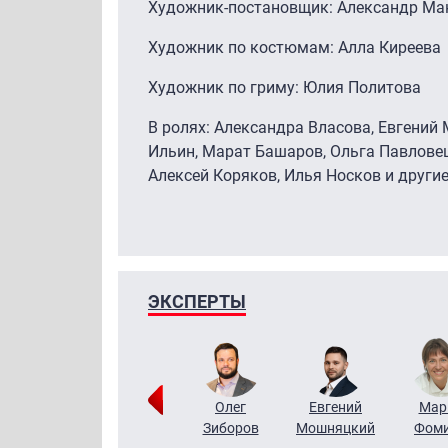
Художник-постановщик: Александр М
Художник по костюмам: Алла Киреева
Художник по гриму: Юлия Политова
В ролях: Александра Власова, Евгений
Ильин, Марат Башаров, Ольга Павловец
Алексей Коряков, Илья Носков и другие
ЭКСПЕРТЫ
Тимур
Григорий
Олег
Евгений
Мар
Чудутов
Кузин
Зиборов
Мошняцкий
Фом