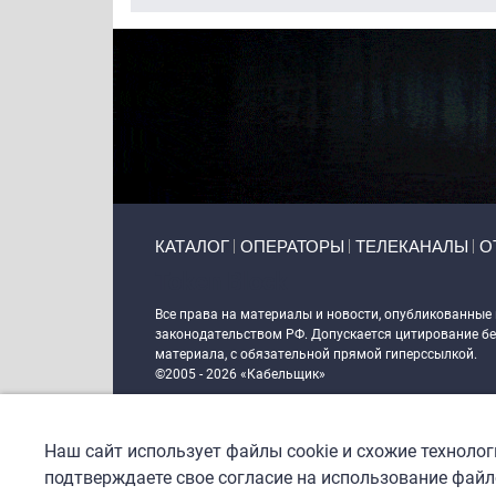
Primary links
КАТАЛОГ
ОПЕРАТОРЫ
ТЕЛЕКАНАЛЫ
О
Token Block
Все права на материалы и новости, опубликованные
законодательством РФ. Допускается цитирование без
материала, с обязательной прямой гиперссылкой.
©2005 - 2026 «Кабельщик»
Политика сайта "Кабельщик" (интернет-адреса
www.c
пользователей сети интернет
Наш сайт использует файлы cookie и схожие техноло
DrupalCoder — поддержка сайта c 2017 года
подтверждаете свое согласие на использование файло