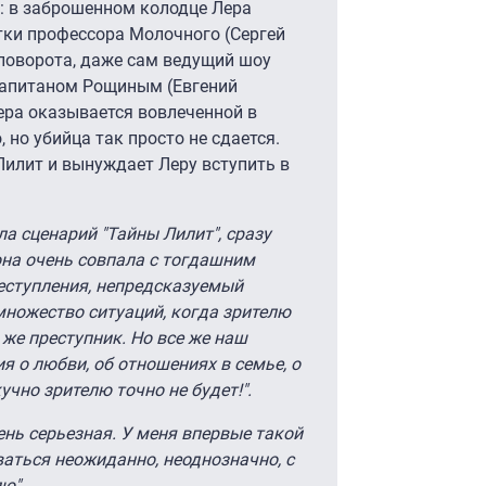
: в заброшенном колодце Лера
тки профессора Молочного (Сергей
поворота, даже сам ведущий шоу
 капитаном Рощиным (Евгений
ера оказывается вовлеченной в
 но убийца так просто не сдается.
Лилит и вынуждает Леру вступить в
ла сценарий "Тайны Лилит", сразу
она очень совпала с тогдашним
еступления, непредсказуемый
множество ситуаций, когда зрителю
 же преступник. Но все же наш
ия о любви, об отношениях в семье, о
учно зрителю точно не будет!".
ень серьезная. У меня впервые такой
ваться неожиданно, неоднозначно, с
лю".