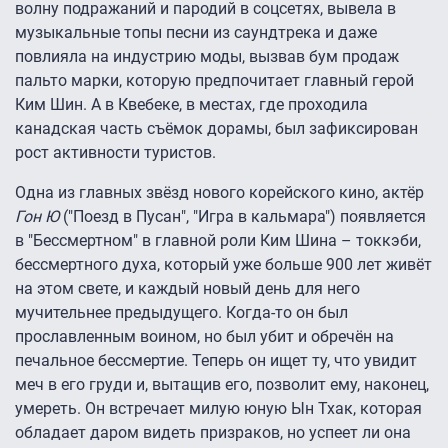
волну подражаний и пародий в соцсетях, вывела в
музыкальные топы песни из саундтрека и даже
повлияла на индустрию моды, вызвав бум продаж
пальто марки, которую предпочитает главный герой
Ким Шин. А в Квебеке, в местах, где проходила
канадская часть съёмок дорамы, был зафиксирован
рост активности туристов.
Одна из главных звёзд нового корейского кино, актёр
Гон Ю
("Поезд в Пусан", "Игра в кальмара") появляется
в "Бессмертном" в главной роли Ким Шина – токкэби,
бессмертного духа, который уже больше 900 лет живёт
на этом свете, и каждый новый день для него
мучительнее предыдущего. Когда-то он был
прославленным воином, но был убит и обречён на
печальное бессмертие. Теперь он ищет ту, что увидит
меч в его груди и, вытащив его, позволит ему, наконец,
умереть. Он встречает милую юную Ын Тхак, которая
обладает даром видеть призраков, но успеет ли она