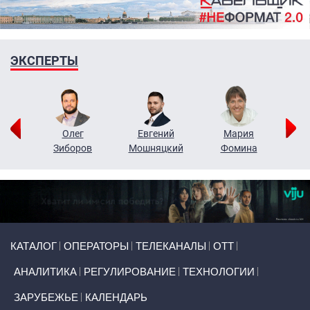
ЭКСПЕРТЫ
рий
Олег
Евгений
Мария
н
Зиборов
Мошняцкий
Фомина
Primary links
КАТАЛОГ
ОПЕРАТОРЫ
ТЕЛЕКАНАЛЫ
ОТТ
АНАЛИТИКА
РЕГУЛИРОВАНИЕ
ТЕХНОЛОГИИ
ЗАРУБЕЖЬЕ
КАЛЕНДАРЬ