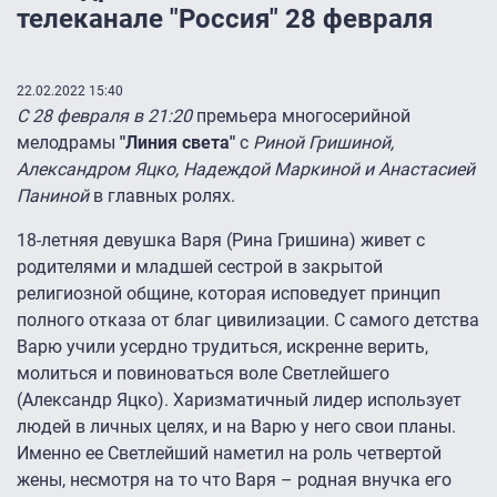
телеканале "Россия" 28 февраля
22.02.2022 15:40
С 28 февраля в 21:20
премьера многосерийной
мелодрамы
"Линия света"
с
Риной Гришиной,
Александром Яцко, Надеждой Маркиной и Анастасией
Паниной
в главных ролях.
18-летняя девушка Варя (Рина Гришина) живет с
родителями и младшей сестрой в закрытой
религиозной общине, которая исповедует принцип
полного отказа от благ цивилизации. С самого детства
Варю учили усердно трудиться, искренне верить,
молиться и повиноваться воле Светлейшего
(Александр Яцко). Харизматичный лидер использует
людей в личных целях, и на Варю у него свои планы.
Именно ее Светлейший наметил на роль четвертой
жены, несмотря на то что Варя – родная внучка его