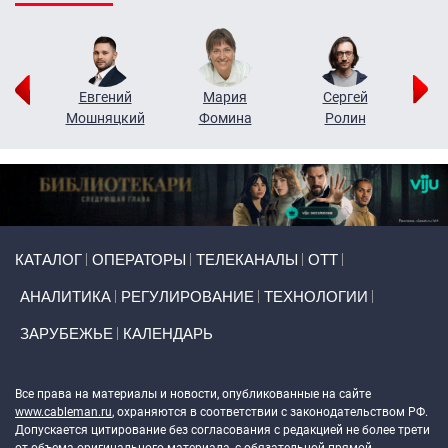
ор
Евгений
Мария
Сергей
Н
ко
Мошняцкий
Фомина
Ролин
Primary links
КАТАЛОГ
ОПЕРАТОРЫ
ТЕЛЕКАНАЛЫ
ОТТ
АНАЛИТИКА
РЕГУЛИРОВАНИЕ
ТЕХНОЛОГИИ
ЗАРУБЕЖЬЕ
КАЛЕНДАРЬ
Token Block
Все права на материалы и новости, опубликованные на сайте
www.cableman.ru
, охраняются в соответствии с законодательством РФ.
Допускается цитирование без согласования с редакцией не более трети