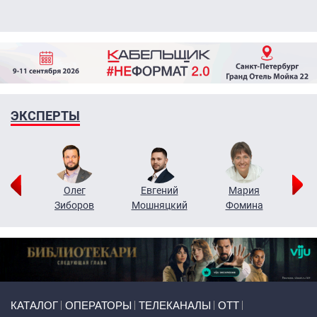
ЭКСПЕРТЫ
рий
Олег
Евгений
Мария
н
Зиборов
Мошняцкий
Фомина
Primary links
КАТАЛОГ
ОПЕРАТОРЫ
ТЕЛЕКАНАЛЫ
ОТТ