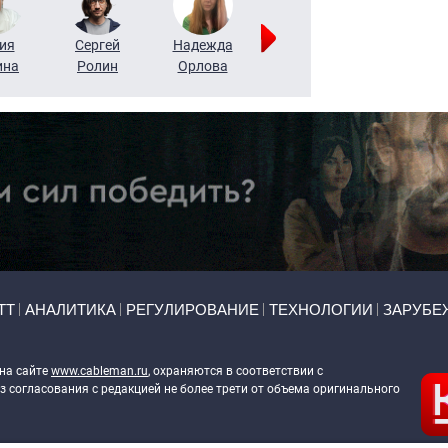
ия
Сергей
Надежда
Мария
Алексей
ина
Ролин
Орлова
Щербаль
Леонтьев
ТТ
АНАЛИТИКА
РЕГУЛИРОВАНИЕ
ТЕХНОЛОГИИ
ЗАРУБЕ
 на сайте
www.cableman.ru
, охраняются в соответствии с
 согласования с редакцией не более трети от объема оригинального