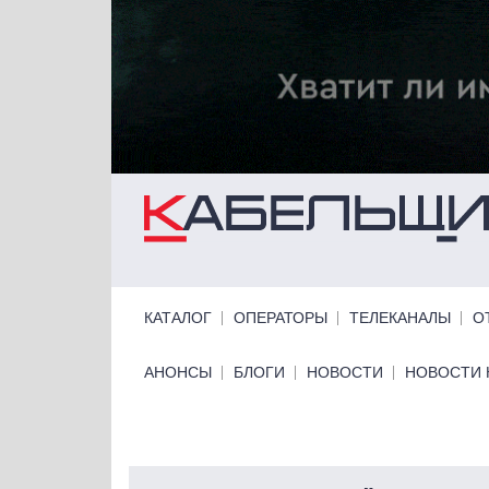
Перейти к основному содержанию
Primary links
КАТАЛОГ
ОПЕРАТОРЫ
ТЕЛЕКАНАЛЫ
О
Primary links bottom
АНОНСЫ
БЛОГИ
НОВОСТИ
НОВОСТИ 