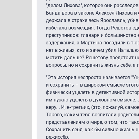
"делом Лихова", которое они расследов
Банда вора в законе Алексея Лихова и
держала в страхе весь Ярославль, убив
избегала возмездия. Тогда Решетов сд
преступников: главаря и большинство 
задержания, а Мартына посадили в тюр
нет в живых, кто и зачем убил Наталь
мстить дальше? Решетову предстоит не
вопросы, но и сохранить жизнь себе, а 
"Эта история неспроста называется "Уц
и сохранить – в широком смысле этого
физически уцелеть в детективной истор
им нужно уцелеть в духовном смысле: 
веру... И, в-третьих, (это, пожалуй, са
Такого, каким тебя воспитали родител
представлениям о мире, о том, что тако
Сохранить себя, как бы сильно жизнь н
режиссёр.