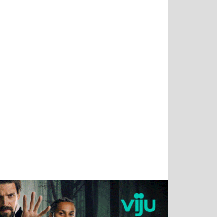
Татьяна
Тимур
Григорий
Олег
Воронова
Чудутов
Кузин
Зиборов