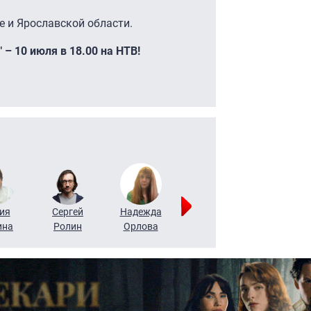
 и Ярославской области.
– 10 июля в 18.00 на НТВ!
ия
Сергей
Надежда
Мария
Алексей
ина
Ролин
Орлова
Щербаль
Леонтьев