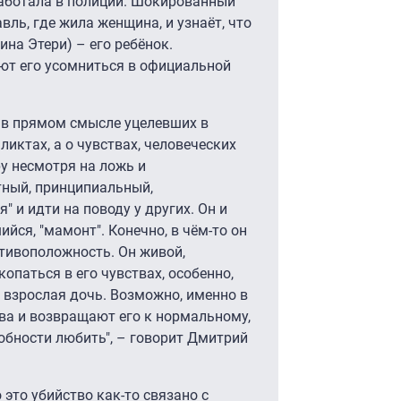
аботала в полиции. Шокированный
ль, где жила женщина, и узнаёт, что
ина Этери) – его ребёнок.
ют его усомниться в официальной
х в прямом смысле уцелевших в
иктах, а о чувствах, человеческих
ру несмотря на ложь и
тный, принципиальный,
" и идти на поводу у других. Он и
йся, "мамонт". Конечно, в чём-то он
отивоположность. Он живой,
опаться в его чувствах, особенно,
я взрослая дочь. Возможно, именно в
ва и возвращают его к нормальному,
обности любить", – говорит Дмитрий
это убийство как-то связано с