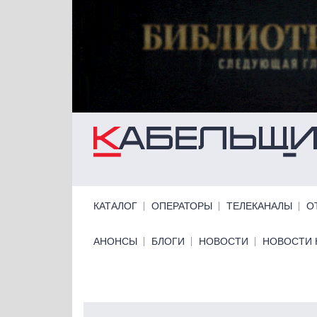
Перейти к основному содержанию
Primary links
КАТАЛОГ
ОПЕРАТОРЫ
ТЕЛЕКАНАЛЫ
О
Primary links bottom
АНОНСЫ
БЛОГИ
НОВОСТИ
НОВОСТИ 