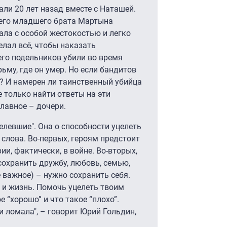
али 20 лет назад вместе с Наташей.
 его младшего брата Мартына
ала с особой жестокостью и легко
елал всё, чтобы наказать
его подельников убили во время
ьму, где он умер. Но если бандитов
ю? И намерен ли таинственный убийца
 только найти ответы на эти
главное – дочери.
елевшие". Она о способности уцелеть
 слова. Во-первых, героям предстоит
ии, фактически, в войне. Во-вторых,
сохранить дружбу, любовь, семью,
мое важное) – нужно сохранить себя.
и и жизнь. Помочь уцелеть твоим
е “хорошо” и что такое “плохо”.
и ломала", – говорит Юрий Гольдин,