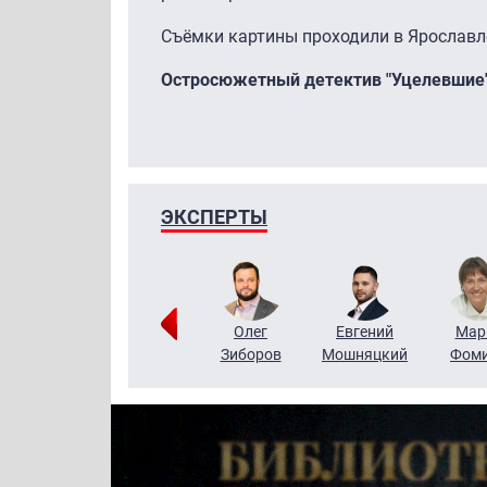
Съёмки картины проходили в Ярославле
Остросюжетный детектив "Уцелевшие" 
ЭКСПЕРТЫ
Тимур
Григорий
Олег
Евгений
Мар
Чудутов
Кузин
Зиборов
Мошняцкий
Фом