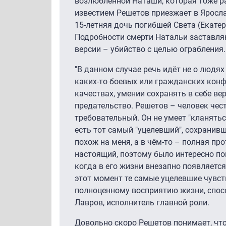
возлюбленной Наташи, которая тоже р
известием Решетов приезжает в Ярослав
15-летняя дочь погибшей Света (Екатер
Подробности смерти Натальи заставля
версии – убийство с целью ограбления.
"В данном случае речь идёт не о людя
каких-то боевых или гражданских конфл
качествах, умении сохранять в себе ве
предательство. Решетов – человек чес
требовательный. Он не умеет "кланяться
есть тот самый "уцелевший", сохранивши
похож на меня, а в чём-то – полная пр
настоящий, поэтому было интересно пок
когда в его жизни внезапно появляетс
этот момент те самые уцелевшие чувст
полноценному восприятию жизни, спос
Лавров, исполнитель главной роли.
Довольно скоро Решетов понимает, что 