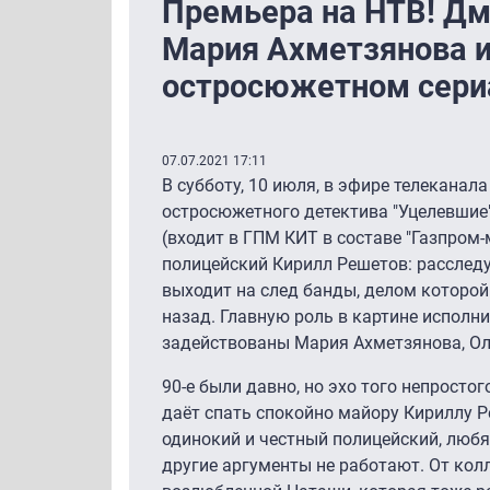
Премьера на НТВ! Дм
Мария Ахметзянова и
остросюжетном сери
07.07.2021 17:11
В субботу, 10 июля, в эфире телеканал
остросюжетного детектива "Уцелевшие"
(входит в ГПМ КИТ в составе "Газпром-
полицейский Кирилл Решетов: расслед
выходит на след банды, делом которой
назад. Главную роль в картине исполн
задействованы Мария Ахметзянова, Ол
90-е были давно, но эхо того непростог
даёт спать спокойно майору Кириллу Р
одинокий и честный полицейский, любя
другие аргументы не работают. От колл