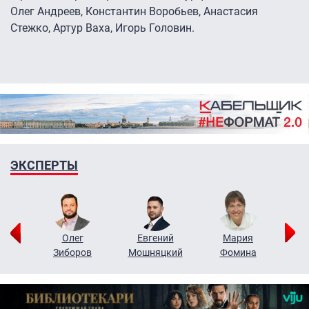
Олег Андреев, Константин Воробьев, Анастасия
Стежко, Артур Ваха, Игорь Головин.
ЭКСПЕРТЫ
рий
Олег
Евгений
Мария
н
Зиборов
Мошняцкий
Фомина