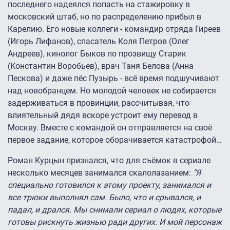
последнего надеялся попасть на стажировку в
московский штаб, но по распределению прибыл в
Карелию. Его новые коллеги - командир отряда Гиреев
(Игорь Лифанов), спасатель Коля Петров (Олег
Андреев), кинолог Быков по прозвищу Старик
(Константин Воробьев), врач Таня Белова (Анна
Пескова) и даже пёс Пузырь - всё время подшучивают
над новобранцем. Но молодой человек не собирается
задерживаться в провинции, рассчитывая, что
влиятельный дядя вскоре устроит ему перевод в
Москву. Вместе с командой он отправляется на своё
первое задание, которое оборачивается катастрофой…
Роман Курцын признался, что для съёмок в сериале
несколько месяцев занимался скалолазанием:
"Я
специально готовился к этому проекту, занимался и
все трюки выполнял сам. Было, что и срывался, и
падал, и дрался. Мы снимали сериал о людях, которые
готовы рискнуть жизнью ради других. И мой персонаж