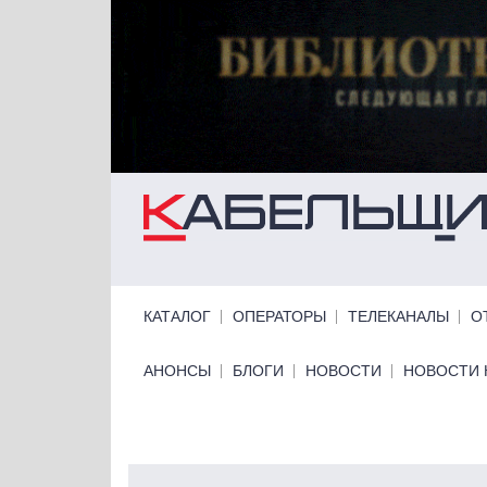
Перейти к основному содержанию
Primary links
КАТАЛОГ
ОПЕРАТОРЫ
ТЕЛЕКАНАЛЫ
О
Primary links bottom
АНОНСЫ
БЛОГИ
НОВОСТИ
НОВОСТИ 