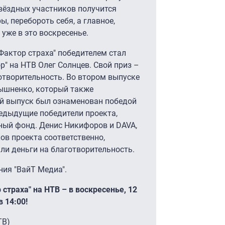
звёздных участников получится
, перебороть себя, а главное,
уже в это воскресенье.
Фактор страха" победителем стал
 на НТВ Олег Солнцев. Свой приз –
готворительность. Во втором выпуске
ышненко, который также
й выпуск был ознаменован победой
редыдущие победители проекта,
ный фонд. Денис Никифоров и DAVA,
ов проекта соответственно,
али деньги на благотворительность.
ия "ВайТ Медиа".
страха" на НТВ – в воскресенье, 12
в 14:00!
ТВ)