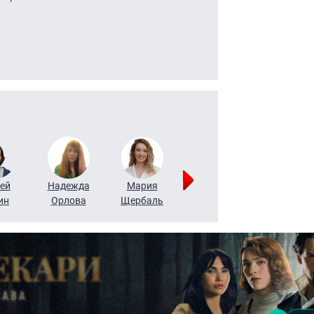
ей
Надежда
Мария
Алексей
Татьяна
ин
Орлова
Щербаль
Леонтьев
Воронова