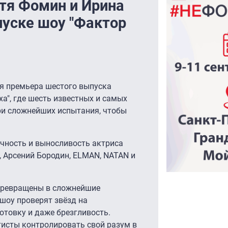
тя Фомин и Ирина
уске шоу "Фактор
тся премьера шестого выпуска
а", где шесть известных и самых
ри сложнейших испытания, чтобы
очность и выносливость актриса
 Арсений Бородин, ELMAN, NATAN и
превращены в сложнейшие
шоу проверят звёзд на
отовку и даже брезгливость.
тисты контролировать свой разум в