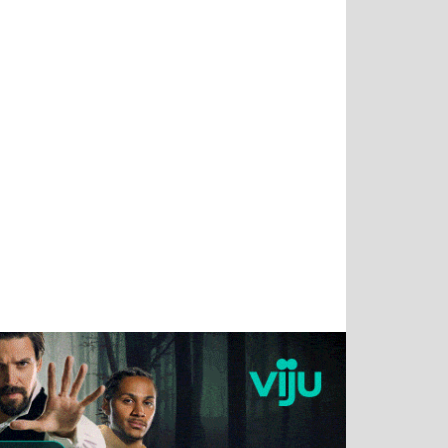
Тимур
Григорий
Виктор
Евгений
Чудутов
Кузин
Бритько
Мошняцкий