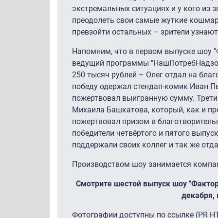
экстремальных ситуациях и у кого из 
преодолеть свои самые жуткие кошмары
превзойти остальных – зрители узнают 
Напомним, что в первом выпуске шоу "
ведущий программы "НашПотребНадзор"
250 тысяч рублей – Олег отдал на бла
победу одержал стендап-комик Иван П
пожертвовал выигранную сумму. Трети
Михаила Башкатова, который, как и п
пожертвовал призом в благотворитель
победители четвёртого и пятого выпуск
поддержали своих коллег и так же отд
Производством шоу занимается компан
Смотрите шестой выпуск шоу "Фактор 
декабря, 
Фотографии доступны по ссылке
(PR Н