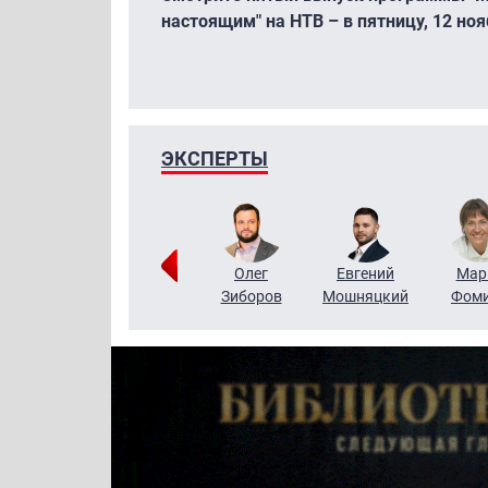
настоящим" на НТВ – в пятницу, 12 нояб
ЭКСПЕРТЫ
Тимур
Григорий
Олег
Евгений
Мар
Чудутов
Кузин
Зиборов
Мошняцкий
Фом