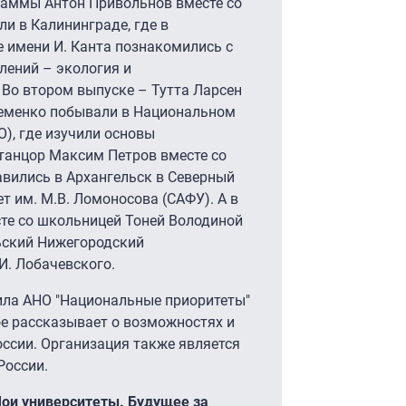
раммы Антон Привольнов вместе со
и в Калининграде, где в
 имени И. Канта познакомились с
лений – экология и
 Во втором выпуске – Тутта Ларсен
еменко побывали в Национальном
), где изучили основы
 танцор Максим Петров вместе со
вились в Архангельск в Северный
т им. М.В. Ломоносова (САФУ). А в
сте со школьницей Тоней Володиной
ьский Нижегородский
И. Лобачевского.
ила АНО "Национальные приоритеты"
ое рассказывает о возможностях и
ссии. Организация также является
России.
ои университеты. Будущее за