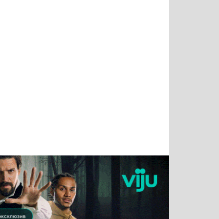
Татьяна
Тимур
Григорий
Олег
Воронова
Чудутов
Кузин
Зиборов