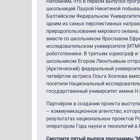
Напомним, что в первом выпуске прог
школьницей Лаурой Никитиной побывал
Балтийском Федеральном Университете
одним из самых перспективных направ
природопользование мирового океана.
вместе со школьником Ярославом Ефр
исследовательском университете (ИТМО
робототехники. В третьем хореограф и
школьником Егором Леонтьевым отпра
(Арктический) федеральный университе
четвёртом актриса Ольга Хохлова вме
посетили Национальный исследовател
государственный университет имени Н.
Партнёром в создании проекта выступ
– коммуникационное агентство, котор
результатах национальных проектов Ро
оператором Года науки и технологий в 
Смотрите пятый выпуск программы "М