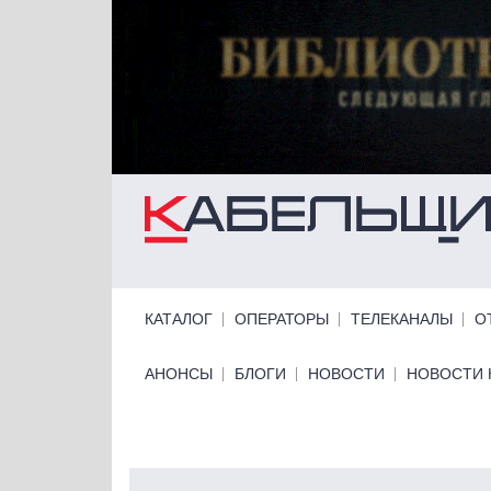
Перейти к основному содержанию
Primary links
КАТАЛОГ
ОПЕРАТОРЫ
ТЕЛЕКАНАЛЫ
О
Primary links bottom
АНОНСЫ
БЛОГИ
НОВОСТИ
НОВОСТИ 