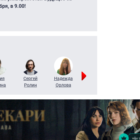
ря, в 9.00!
ия
Сергей
Надежда
Мария
Алексей
ина
Ролин
Орлова
Щербаль
Леонтьев