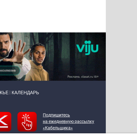
Татьяна
Тимур
Григорий
Олег
Воронова
Чудутов
Кузин
Зиборов
ЖЬЕ
КАЛЕНДАРЬ
Подпишитесь
на ежедневную рассылку
«Кабельщика»