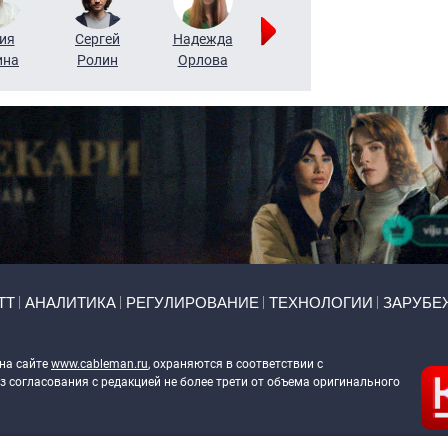
ия
Сергей
Надежда
Мария
Алексей
ина
Ролин
Орлова
Щербаль
Леонтьев
ТТ
АНАЛИТИКА
РЕГУЛИРОВАНИЕ
ТЕХНОЛОГИИ
ЗАРУБЕ
 на сайте
www.cableman.ru
, охраняются в соответствии с
 согласования с редакцией не более трети от объема оригинального