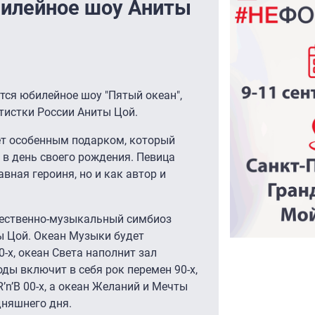
билейное шоу Аниты
ится юбилейное шоу "Пятый океан",
тистки России Аниты Цой.
т особенным подарком, который
в день своего рождения. Певица
вная героиня, но и как автор и
жественно-музыкальный симбиоз
ы Цой. Океан Музыки будет
х, океан Света наполнит зал
ды включит в себя рок перемен 90-х,
n’B 00-х, а океан Желаний и Мечты
дняшнего дня.