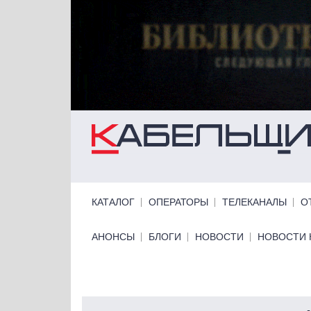
Перейти к основному содержанию
Primary links
КАТАЛОГ
ОПЕРАТОРЫ
ТЕЛЕКАНАЛЫ
О
Primary links bottom
АНОНСЫ
БЛОГИ
НОВОСТИ
НОВОСТИ 