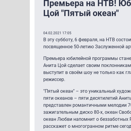
Премьера на НТВ! Ю
Цой "Пятый океан"
04.02.2021 17:05
В эту субботу, 6 февраля, на НТВ состо
посвященное 50-летию Заслуженной ар
Премьера юбилейной программы стане
Анита Цой сделает своим поклонникам 
выступит в своём шоу не только как гла
режиссер.
"Пятый океан" – это уникальный худо
пяти океанов – пяти десятилетий Анит
представлен романтичными мелодии 70-
зажигательным диско 80-х, океан Свобо
океан Любви напомнит о беззаботных R’
расскажет о многогранном ритме сего