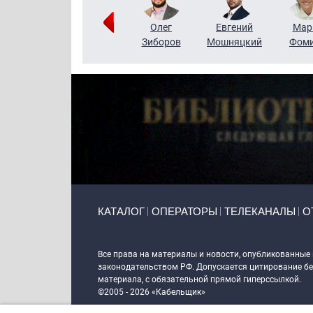
Тимур
Григорий
Олег
Евгений
Мар
Чудутов
Кузин
Зиборов
Мошняцкий
Фом
Primary links
КАТАЛОГ
ОПЕРАТОРЫ
ТЕЛЕКАНАЛЫ
О
Token Block
Все права на материалы и новости, опубликованные
законодательством РФ. Допускается цитирование без
материала, с обязательной прямой гиперссылкой.
©2005 - 2026 «Кабельщик»