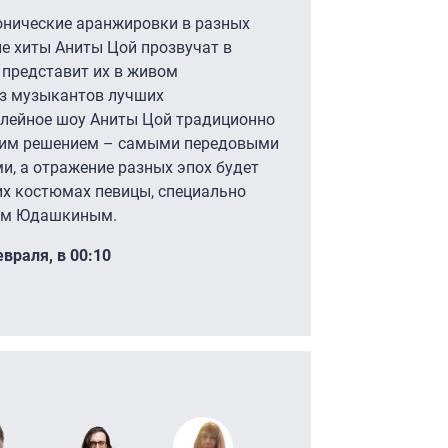
нические аранжировки в разных
е хиты Аниты Цой прозвучат в
 представит их в живом
из музыкантов лучших
илейное шоу Аниты Цой традиционно
ким решением – самыми передовыми
и, а отражение разных эпох будет
х костюмах певицы, специально
ном Юдашкиным.
евраля, в 00:10