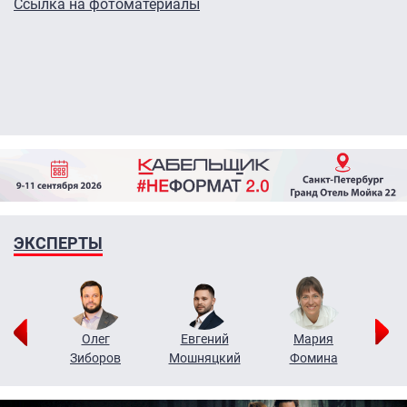
Ссылка на фотоматериалы
ЭКСПЕРТЫ
рий
Олег
Евгений
Мария
н
Зиборов
Мошняцкий
Фомина