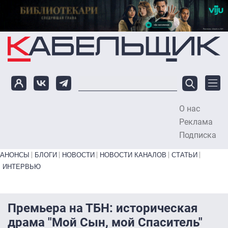
Перейти к основному содержанию
О нас
To
Реклама
Подписка
Primary links bottom
АНОНСЫ
БЛОГИ
НОВОСТИ
НОВОСТИ КАНАЛОВ
СТАТЬИ
ИНТЕРВЬЮ
Премьера на ТБН: историческая
драма "Мой Сын, мой Спаситель"