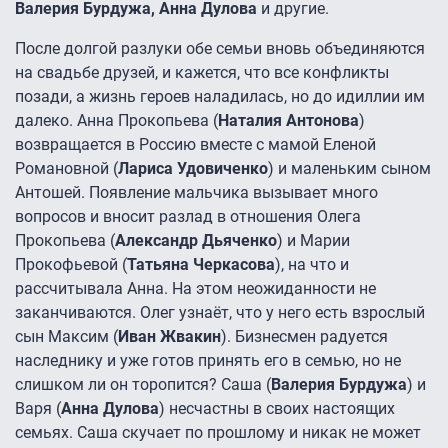
Валерия Бурдужа, Анна Дулова
и другие.
После долгой разлуки обе семьи вновь объединяются
на свадьбе друзей, и кажется, что все конфликты
позади, а жизнь героев наладилась, но до идиллии им
далеко. Анна Прокопьева (
Наталия Антонова
)
возвращается в Россию вместе с мамой Еленой
Романовной (
Лариса Удовиченко
) и маленьким сыном
Антошей. Появление мальчика вызывает много
вопросов и вносит разлад в отношения Олега
Прокопьева (
Александр Дьяченко
) и Марии
Прокофьевой (
Татьяна Черкасова
), на что и
рассчитывала Анна. На этом неожиданности не
заканчиваются. Олег узнаёт, что у него есть взрослый
сын Максим (
Иван Жвакин
). Бизнесмен радуется
наследнику и уже готов принять его в семью, но не
слишком ли он торопится? Саша (
Валерия Бурдужа
) и
Варя (
Анна Дулова
) несчастны в своих настоящих
семьях. Саша скучает по прошлому и никак не может