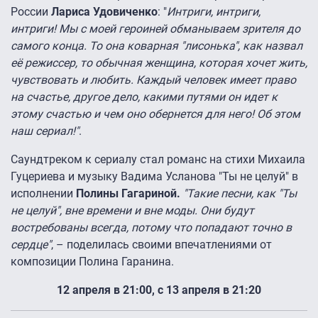
России
Лариса Удовиченко
: "
Интриги, интриги,
интриги! Мы с моей героиней обманываем зрителя до
самого конца. То она коварная "лисонька", как назвал
её режиссер, то обычная женщина, которая хочет жить,
чувствовать и любить. Каждый человек имеет право
на счастье, другое дело, какими путями он идет к
этому счастью и чем оно обернется для него! Об этом
наш сериал!"
.
Саундтреком к сериалу стал романс на стихи Михаила
Гуцериева и музыку Вадима Усланова "Ты не целуй" в
исполнении
Полины Гагариной.
"Такие песни, как "Ты
не целуй", вне времени и вне моды. Они будут
востребованы всегда, потому что попадают точно в
сердце"
, – поделилась своими впечатлениями от
композиции Полина Гаранина.
12 апреля в 21:00, с 13 апреля в 21:20