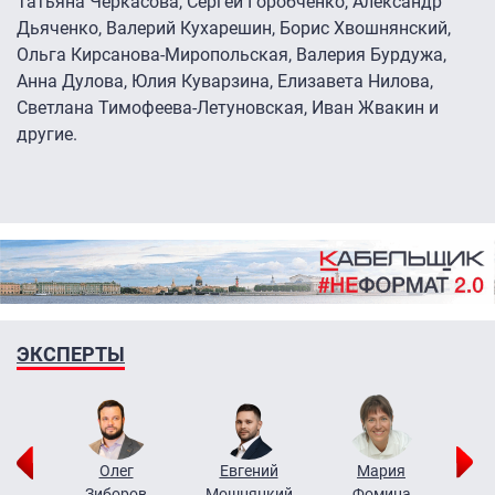
Татьяна Черкасова, Сергей Горобченко, Александр
Дьяченко, Валерий Кухарешин, Борис Хвошнянский,
Ольга Кирсанова-Миропольская, Валерия Бурдужа,
Анна Дулова, Юлия Куварзина, Елизавета Нилова,
Светлана Тимофеева-Летуновская, Иван Жвакин и
другие.
ЭКСПЕРТЫ
рий
Олег
Евгений
Мария
н
Зиборов
Мошняцкий
Фомина