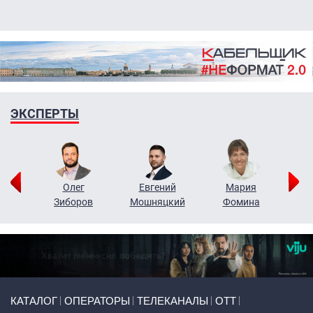
ЭКСПЕРТЫ
рий
Олег
Евгений
Мария
н
Зиборов
Мошняцкий
Фомина
Primary links
КАТАЛОГ
ОПЕРАТОРЫ
ТЕЛЕКАНАЛЫ
ОТТ