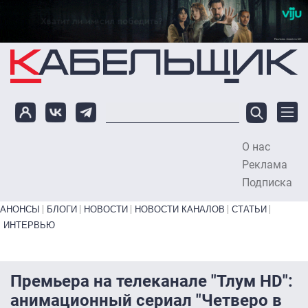
Перейти к основному содержанию
О нас
To
Реклама
Подписка
Primary links bottom
АНОНСЫ
БЛОГИ
НОВОСТИ
НОВОСТИ КАНАЛОВ
СТАТЬИ
ИНТЕРВЬЮ
Премьера на телеканале "Тлум HD":
анимационный сериал "Четверо в