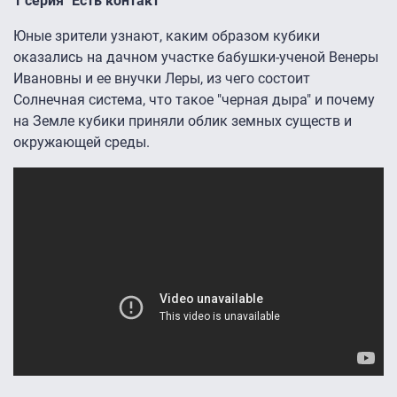
1 серия "Есть контакт"
Юные зрители узнают, каким образом кубики
оказались на дачном участке бабушки-ученой Венеры
Ивановны и ее внучки Леры, из чего состоит
Солнечная система, что такое "черная дыра" и почему
на Земле кубики приняли облик земных существ и
окружающей среды.