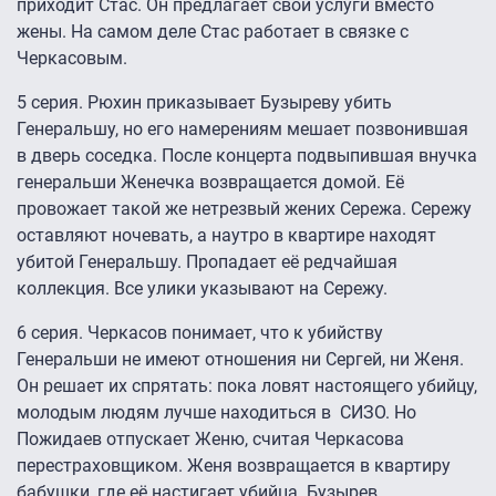
приходит Стас. Он предлагает свои услуги вместо
жены. На самом деле Стас работает в связке с
Черкасовым.
5 серия.
Рюхин приказывает Бузыреву убить
Генеральшу, но его намерениям мешает позвонившая
в дверь соседка. После концерта подвыпившая внучка
генеральши Женечка возвращается домой. Её
провожает такой же нетрезвый жених Сережа. Сережу
оставляют ночевать, а наутро в квартире находят
убитой Генеральшу. Пропадает её редчайшая
коллекция. Все улики указывают на Сережу.
6 серия.
Черкасов понимает, что к убийству
Генеральши не имеют отношения ни Сергей, ни Женя.
Он решает их спрятать: пока ловят настоящего убийцу,
молодым людям лучше находиться в СИЗО. Но
Пожидаев отпускает Женю, считая Черкасова
перестраховщиком. Женя возвращается в квартиру
бабушки, где её настигает убийца. Бузырев