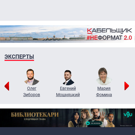
ЭКСПЕРТЫ
рий
Олег
Евгений
Мария
н
Зиборов
Мошняцкий
Фомина
Primary links