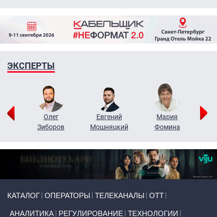
ЭКСПЕРТЫ
рий
Олег
Евгений
Мария
н
Зиборов
Мошняцкий
Фомина
Primary links
КАТАЛОГ
ОПЕРАТОРЫ
ТЕЛЕКАНАЛЫ
ОТТ
АНАЛИТИКА
РЕГУЛИРОВАНИЕ
ТЕХНОЛОГИИ