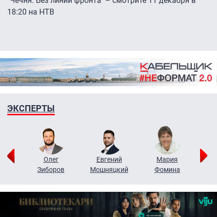
"Чечня. Без линии фронта" – смотрите 11 декабря в
18:20 на НТВ
ЭКСПЕРТЫ
рий
Олег
Евгений
Мария
н
Зиборов
Мошняцкий
Фомина