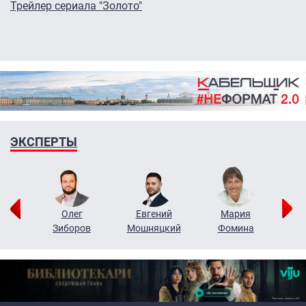
Трейлер сериала "Золото"
ЭКСПЕРТЫ
рий
Олег
Евгений
Мария
н
Зиборов
Мошняцкий
Фомина