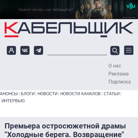
Перейти к основному содержанию
О нас
To
Реклама
Подписка
Primary links bottom
АНОНСЫ
БЛОГИ
НОВОСТИ
НОВОСТИ КАНАЛОВ
СТАТЬИ
ИНТЕРВЬЮ
Премьера остросюжетной драмы
"Холодные берега. Возвращение"