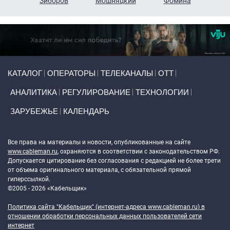
н
Зиборов
Мошняцкий
Фомина
Primary links
КАТАЛОГ
ОПЕРАТОРЫ
ТЕЛЕКАНАЛЫ
ОТТ
АНАЛИТИКА
РЕГУЛИРОВАНИЕ
ТЕХНОЛОГИИ
ЗАРУБЕЖЬЕ
КАЛЕНДАРЬ
Token Block
Все права на материалы и новости, опубликованные на сайте
www.cableman.ru
, охраняются в соответствии с законодательством РФ.
Допускается цитирование без согласования с редакцией не более трети
от объема оригинального материала, с обязательной прямой
гиперссылкой.
©2005 - 2026 «Кабельщик»
Политика сайта "Кабельщик" (интернет-адреса
www.cableman.ru
) в
отношении обработки персональных данных пользователей сети
интернет