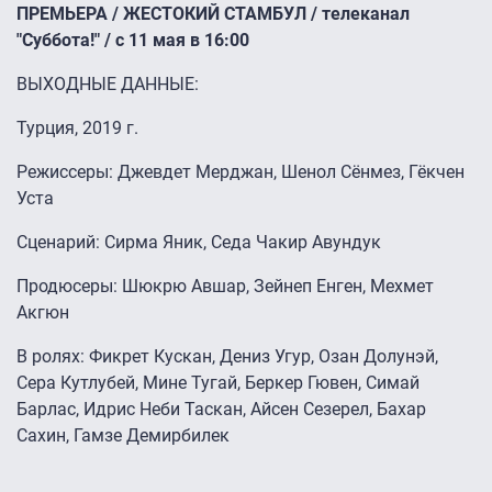
ПРЕМЬЕРА / ЖЕСТОКИЙ СТАМБУЛ / телеканал
"Суббота!" / с 11 мая в 16:00
ВЫХОДНЫЕ ДАННЫЕ:
Турция, 2019 г.
Режиссеры: Джевдет Мерджан, Шенол Сёнмез, Гёкчен
Уста
Сценарий: Сирма Яник, Седа Чакир Авундук
Продюсеры: Шюкрю Авшар, Зейнеп Енген, Мехмет
Акгюн
В ролях: Фикрет Кускан, Дениз Угур, Озан Долунэй,
Сера Кутлубей, Мине Тугай, Беркер Гювен, Симай
Барлас, Идрис Неби Таскан, Айсен Сезерел, Бахар
Сахин, Гамзе Демирбилек