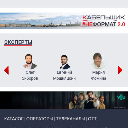
ЭКСПЕРТЫ
рий
Олег
Евгений
Мария
н
Зиборов
Мошняцкий
Фомина
Primary links
КАТАЛОГ
ОПЕРАТОРЫ
ТЕЛЕКАНАЛЫ
ОТТ