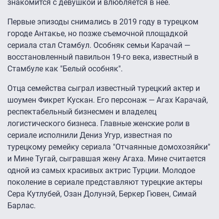
знакомится с девушкой и влюбляется в нее.
Первые эпизоды снимались в 2019 году в турецком
городе Антакье, но позже съемочной площадкой
сериала стал Стамбул. Особняк семьи Карачай —
восстановленный павильон 19-го века, известный в
Стамбуле как "Белый особняк".
Отца семейства сыграл известный турецкий актер и
шоумен Фикрет Кускан. Его персонаж — Агах Карачай,
респектабельный бизнесмен и владелец
логистического бизнеса. Главные женские роли в
сериале исполнили Дениз Угур, известная по
турецкому ремейку сериала "Отчаянные домохозяйки"
и Мине Тугай, сыгравшая жену Агаха. Мине считается
одной из самых красивых актрис Турции. Молодое
поколение в сериале представляют турецкие актеры
Сера Кутлубей, Озан Долунэй, Беркер Гювен, Симай
Барлас.