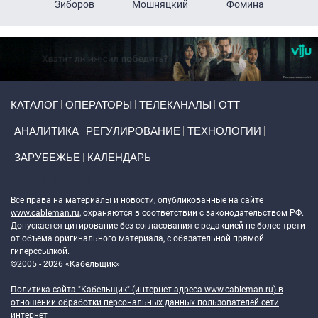
н
Зиборов
Мошняцкий
Фомина
Primary links
КАТАЛОГ
ОПЕРАТОРЫ
ТЕЛЕКАНАЛЫ
ОТТ
АНАЛИТИКА
РЕГУЛИРОВАНИЕ
ТЕХНОЛОГИИ
ЗАРУБЕЖЬЕ
КАЛЕНДАРЬ
Token Block
Все права на материалы и новости, опубликованные на сайте
www.cableman.ru
, охраняются в соответствии с законодательством РФ.
Допускается цитирование без согласования с редакцией не более трети
от объема оригинального материала, с обязательной прямой
гиперссылкой.
©2005 - 2026 «Кабельщик»
Политика сайта "Кабельщик" (интернет-адреса
www.cableman.ru
) в
отношении обработки персональных данных пользователей сети
интернет