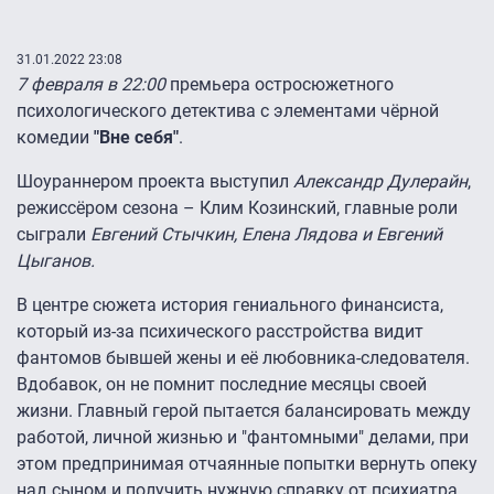
31.01.2022 23:08
7 февраля в 22:00
премьера остросюжетного
психологического детектива с элементами чёрной
комедии
"Вне себя"
.
Шоураннером проекта выступил
Александр Дулерайн
,
режиссёром сезона – Клим Козинский, главные роли
сыграли
Евгений Стычкин, Елена Лядова и Евгений
Цыганов.
В центре сюжета история гениального финансиста,
который из-за психического расстройства видит
фантомов бывшей жены и её любовника-следователя.
Вдобавок, он не помнит последние месяцы своей
жизни. Главный герой пытается балансировать между
работой, личной жизнью и "фантомными" делами, при
этом предпринимая отчаянные попытки вернуть опеку
над сыном и получить нужную справку от психиатра.