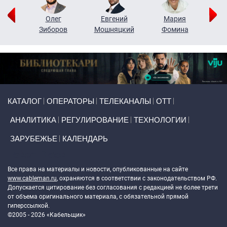
рий
Олег
Евгений
Мария
н
Зиборов
Мошняцкий
Фомина
Primary links
КАТАЛОГ
ОПЕРАТОРЫ
ТЕЛЕКАНАЛЫ
ОТТ
АНАЛИТИКА
РЕГУЛИРОВАНИЕ
ТЕХНОЛОГИИ
ЗАРУБЕЖЬЕ
КАЛЕНДАРЬ
Token Block
Все права на материалы и новости, опубликованные на сайте
www.cableman.ru
, охраняются в соответствии с законодательством РФ.
Допускается цитирование без согласования с редакцией не более трети
от объема оригинального материала, с обязательной прямой
гиперссылкой.
©2005 - 2026 «Кабельщик»