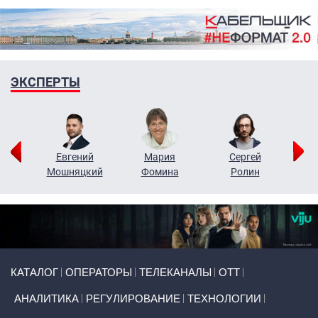
ЭКСПЕРТЫ
ор
Евгений
Мария
Сергей
Н
ко
Мошняцкий
Фомина
Ролин
Primary links
КАТАЛОГ
ОПЕРАТОРЫ
ТЕЛЕКАНАЛЫ
ОТТ
АНАЛИТИКА
РЕГУЛИРОВАНИЕ
ТЕХНОЛОГИИ