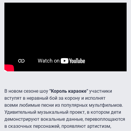
В новом сезоне шоу
"Король караоке"
участники
вступят в неравный бой за корону и исполнят
всеми любимые песни из популярных мультфильмов.
Удивительный музыкальный проект, в котором дети
демонстрируют вокальные данные, перевоплощаются
в сказочных персонажей, проявляют артистизм,