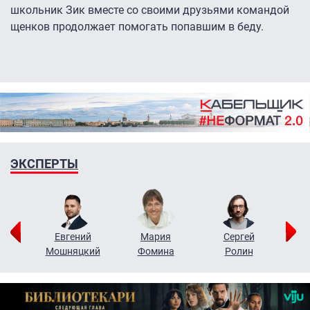
школьник Зик вместе со своими друзьями командой
щенков продолжает помогать попавшим в беду.
ЭКСПЕРТЫ
ор
Евгений
Мария
Сергей
Н
ко
Мошняцкий
Фомина
Ролин