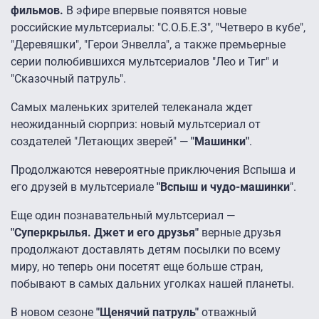
фильмов.
В эфире впервые появятся новые
российские мультсериалы: "С.О.Б.Е.З", "Четверо в кубе",
"Деревяшки", "Герои Энвелла", а также премьерные
серии полюбившихся мультсериалов "Лео и Тиг" и
"Сказочный патруль".
Самых маленьких зрителей телеканала ждет
неожиданный сюрприз: новый мультсериал от
создателей "Летающих зверей" —
"Машинки"
.
Продолжаются невероятные приключения Вспыша и
его друзей в мультсериале
"Вспыш и чудо-машинки
".
Еще один познавательный мультсериал —
"Суперкрылья. Джет и его друзья"
верные друзья
продолжают доставлять детям посылки по всему
миру, но теперь они посетят еще больше стран,
побывают в самых дальних уголках нашей планеты.
В новом сезоне
"Щенячий патруль"
отважный