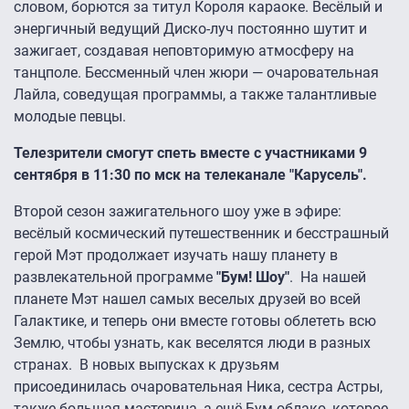
словом, борются за титул Короля караоке. Весёлый и
энергичный ведущий Диско-луч постоянно шутит и
зажигает, создавая неповторимую атмосферу на
танцполе. Бессменный член жюри — очаровательная
Лайла, соведущая программы, а также талантливые
молодые певцы.
Телезрители смогут спеть вместе с участниками
9
сентября в 11:30 по мск на телеканале "Карусель".
Второй сезон зажигательного шоу уже в эфире:
весёлый космический путешественник и бесстрашный
герой Мэт продолжает изучать нашу планету в
развлекательной программе
"Бум! Шоу"
. На нашей
планете Мэт нашел самых веселых друзей во всей
Галактике, и теперь они вместе готовы облететь всю
Землю, чтобы узнать, как веселятся люди в разных
странах. В новых выпусках к друзьям
присоединилась очаровательная Ника, сестра Астры,
также большая мастерица, а ещё Бум-облако, которое