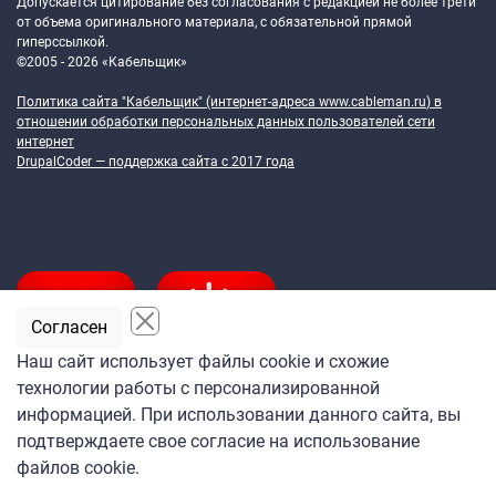
Допускается цитирование без согласования с редакцией не более трети
от объема оригинального материала, с обязательной прямой
гиперссылкой.
©2005 - 2026 «Кабельщик»
Политика сайта "Кабельщик" (интернет-адреса
www.cableman.ru
) в
отношении обработки персональных данных пользователей сети
интернет
DrupalCoder — поддержка сайта c 2017 года
Согласен
Наш сайт использует файлы cookie и схожие
технологии работы с персонализированной
Подпишитесь
информацией. При использовании данного сайта, вы
на ежедневную рассылку
подтверждаете свое согласие на использование
«Кабельщика»
файлов cookie.