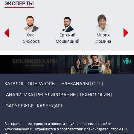
ЭКСПЕРТЫ
рий
Олег
Евгений
Мария
н
Зиборов
Мошняцкий
Фомина
Primary links
КАТАЛОГ
ОПЕРАТОРЫ
ТЕЛЕКАНАЛЫ
ОТТ
АНАЛИТИКА
РЕГУЛИРОВАНИЕ
ТЕХНОЛОГИИ
ЗАРУБЕЖЬЕ
КАЛЕНДАРЬ
Token Block
Все права на материалы и новости, опубликованные на сайте
www.cableman.ru
, охраняются в соответствии с законодательством РФ.