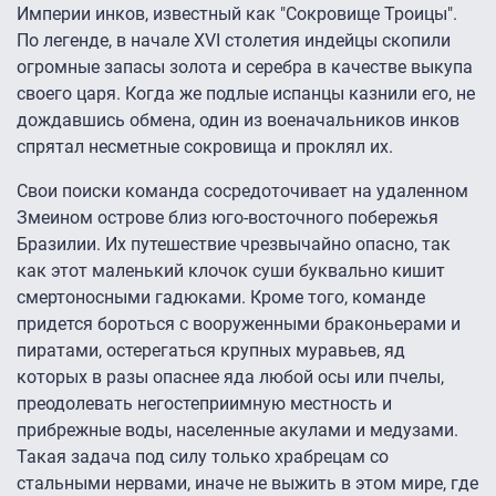
Империи инков, известный как "Сокровище Троицы".
По легенде, в начале XVI столетия индейцы скопили
огромные запасы золота и серебра в качестве выкупа
своего царя. Когда же подлые испанцы казнили его, не
дождавшись обмена, один из военачальников инков
спрятал несметные сокровища и проклял их.
Свои поиски команда сосредоточивает на удаленном
Змеином острове близ юго-восточного побережья
Бразилии. Их путешествие чрезвычайно опасно, так
как этот маленький клочок суши буквально кишит
смертоносными гадюками. Кроме того, команде
придется бороться с вооруженными браконьерами и
пиратами, остерегаться крупных муравьев, яд
которых в разы опаснее яда любой осы или пчелы,
преодолевать негостеприимную местность и
прибрежные воды, населенные акулами и медузами.
Такая задача под силу только храбрецам со
стальными нервами, иначе не выжить в этом мире, где