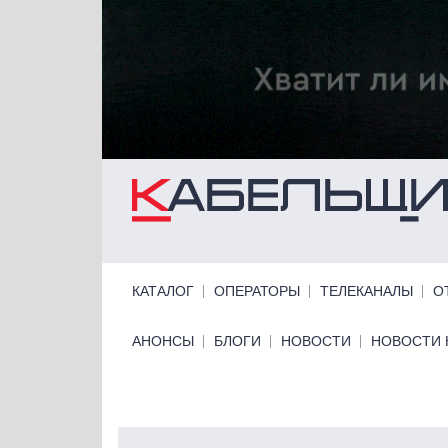
Перейти к основному содержанию
Primary links
КАТАЛОГ
ОПЕРАТОРЫ
ТЕЛЕКАНАЛЫ
О
Primary links bottom
АНОНСЫ
БЛОГИ
НОВОСТИ
НОВОСТИ 