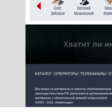
Тимур
Григорий
Олег
Евгений
Мар
Чудутов
Кузин
Зиборов
Мошняцкий
Фом
Primary links
КАТАЛОГ
ОПЕРАТОРЫ
ТЕЛЕКАНАЛЫ
О
Token Block
Все права на материалы и новости, опубликованные
законодательством РФ. Допускается цитирование без
материала, с обязательной прямой гиперссылкой.
©2005 - 2026 «Кабельщик»
Политика сайта "Кабельщик" (интернет-адреса
www.c