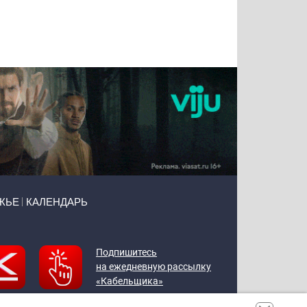
Татьяна
Тимур
Григорий
Олег
Воронова
Чудутов
Кузин
Зиборов
ЖЬЕ
КАЛЕНДАРЬ
Подпишитесь
на ежедневную рассылку
«Кабельщика»