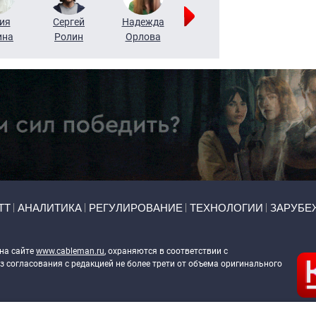
ия
Сергей
Надежда
Мария
Алексей
ина
Ролин
Орлова
Щербаль
Леонтьев
ТТ
АНАЛИТИКА
РЕГУЛИРОВАНИЕ
ТЕХНОЛОГИИ
ЗАРУБЕ
 на сайте
www.cableman.ru
, охраняются в соответствии с
 согласования с редакцией не более трети от объема оригинального
ableman.ru
) в отношении обработки персональных данных