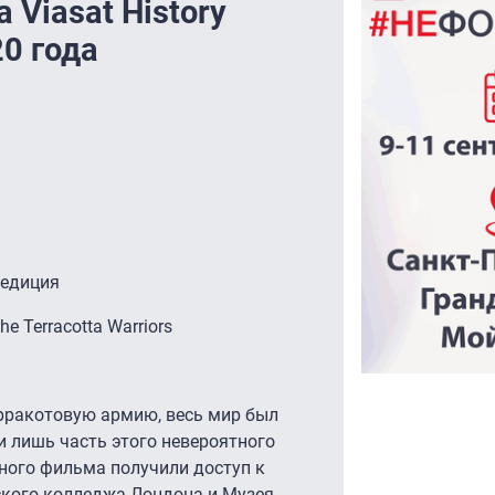
Viasat History
20 года
педиция
e Terracotta Warriors
ерракотовую армию, весь мир был
и лишь часть этого невероятного
ного фильма получили доступ к
кого колледжа Лондона и Музея