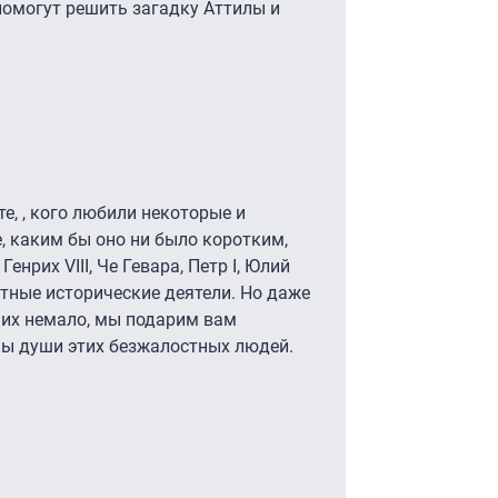
помогут решить загадку Аттилы и
е, , кого любили некоторые и
, каким бы оно ни было коротким,
нрих VIII, Че Гевара, Петр I, Юлий
стные исторические деятели. Но даже
 них немало, мы подарим вам
ны души этих безжалостных людей.