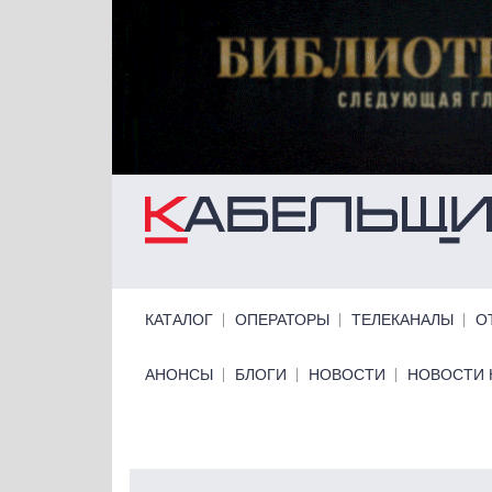
Перейти к основному содержанию
Primary links
КАТАЛОГ
ОПЕРАТОРЫ
ТЕЛЕКАНАЛЫ
О
Primary links bottom
АНОНСЫ
БЛОГИ
НОВОСТИ
НОВОСТИ 