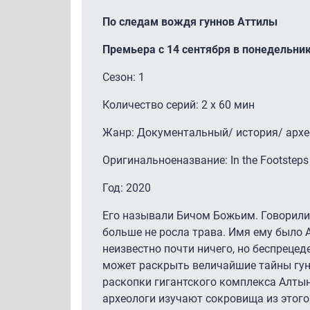
По следам вождя гуннов Аттилы
Премьера с 14 сентября в понедельник
Сезон: 1
Количество серий: 2 x 60 мин
Жанр: Документальный/ история/ архе
Оригинальноеназвание: In the Footsteps o
Год: 2020
Его называли Бичом Божьим. Говорили, 
больше не росла трава. Имя ему было А
неизвестно почти ничего, но беспреце
может раскрыть величайшие тайны гунн
раскопки гигантского комплекса Алтын
археологи изучают сокровища из этого