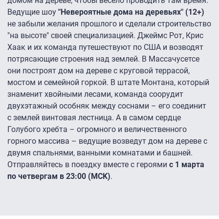
домом на дереве, чтобы весело проводить там время.
Ведущие шоу
"Невероятные дома на деревьях" (12+)
не забыли желания прошлого и сделали строительство
"на высоте" своей специализацией. Джеймс Рот, Крис
Хаак и их команда путешествуют по США и возводят
потрясающие строения над землей. В Массачусетсе
они построят дом на дереве с круговой террасой,
мостом и семейной горкой. В штате Монтана, который
знаменит хвойными лесами, команда соорудит
двухэтажный особняк между соснами – его соединит
с землей винтовая лестница. А в самом сердце
Голубого хребта – огромного и величественного
горного массива – ведущие возведут дом на дереве с
двумя спальнями, ванными комнатами и башней.
Отправляйтесь в поездку вместе с героями
с 1 марта
по четвергам в 23:00 (MCK)
.