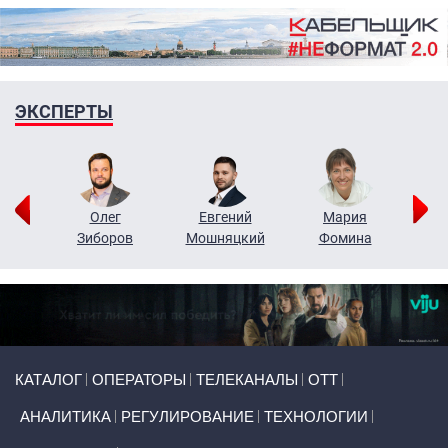
ЭКСПЕРТЫ
рий
Олег
Евгений
Мария
н
Зиборов
Мошняцкий
Фомина
Primary links
КАТАЛОГ
ОПЕРАТОРЫ
ТЕЛЕКАНАЛЫ
ОТТ
АНАЛИТИКА
РЕГУЛИРОВАНИЕ
ТЕХНОЛОГИИ