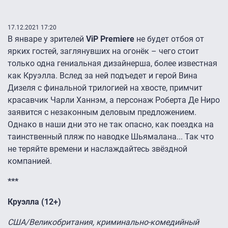
17.12.2021 17:20
В январе у зрителей
ViP Premiere
не будет отбоя от
ярких гостей, заглянувших на огонёк – чего стоит
только одна гениальная дизайнерша, более известная
как Круэлла. Вслед за ней подъедет и герой Вина
Дизеля с финальной трилогией на хвосте, примчит
красавчик Чарли Ханнэм, а персонаж Роберта Де Ниро
заявится с незаконным деловым предложением.
Однако в наши дни это не так опасно, как поездка на
таинственный пляж по наводке Шьямалана... Так что
не теряйте времени и наслаждайтесь звёздной
компанией.
***
Круэлла (12+)
США/Великобритания, криминально-комедийный