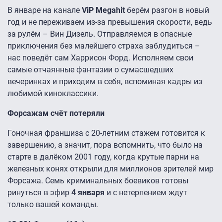
В январе на канале
ViP Megahit
берём разгон в новый
год и не переживаем из-за превышения скорости, ведь
за рулём – Вин Дизель. Отправляемся в опасные
приключения без малейшего страха заблудиться –
нас поведёт сам Харрисон Форд. Исполняем свои
самые отчаянные фантазии о сумасшедших
вечеринках и приходим в себя, вспоминая кадры из
любимой киноклассики.
Форсажам счёт потеряли
Гоночная франшиза с 20-летним стажем готовится к
завершению, а значит, пора вспомнить, что было на
старте в далёком 2001 году, когда крутые парни на
железных конях открыли для миллионов зрителей мир
Форсажа. Семь криминальных боевиков готовы
ринуться в эфир
4 января
и с нетерпением ждут
только вашей команды.