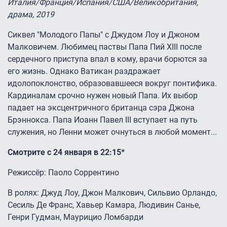
Италия/Франция/Испания/США/Великобритания,
драма, 2019
Сиквел "Молодого Папы" с Джудом Лоу и Джоном
Малковичем. Любимец паствы Папа Пий XIII после
сердечного приступа впал в кому, врачи борются за
его жизнь. Однако Ватикан раздражает
идолопоклонство, образовавшееся вокруг понтифика.
Кардиналам срочно нужен новый Папа. Их выбор
падает на эксцентричного британца сэра Джона
Брэннокса. Папа Иоанн Павел III вступает на путь
служения, но Ленни может очнуться в любой момент...
Смотрите с 24 января в 22:15*
Режиссёр: Паоло Соррентино
В ролях: Джуд Лоу, Джон Малкович, Сильвио Орландо,
Сесиль Де Франс, Хавьер Камара, Людивин Санье,
Генри Гудман, Маурицио Ломбарди