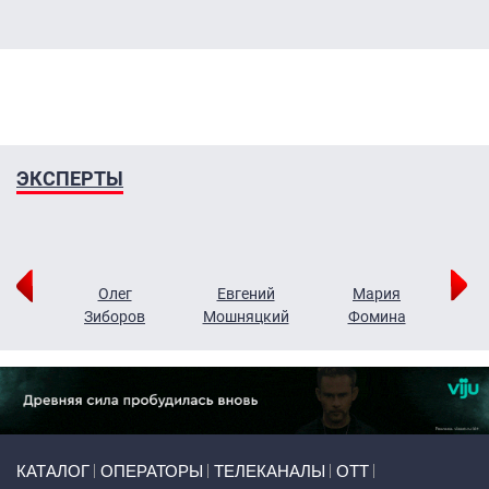
ЭКСПЕРТЫ
рий
Олег
Евгений
Мария
н
Зиборов
Мошняцкий
Фомина
Primary links
КАТАЛОГ
ОПЕРАТОРЫ
ТЕЛЕКАНАЛЫ
ОТТ