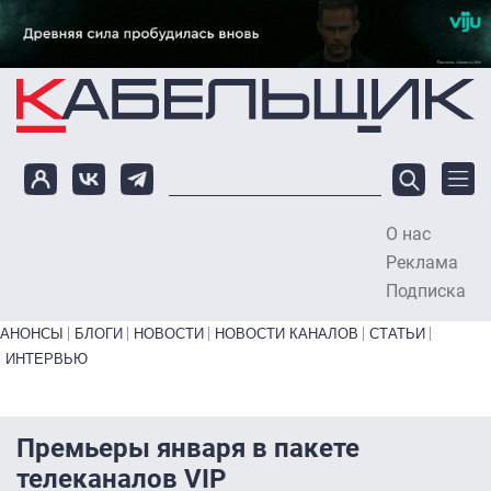
Перейти к основному содержанию
О нас
To
Реклама
Подписка
Primary links bottom
АНОНСЫ
БЛОГИ
НОВОСТИ
НОВОСТИ КАНАЛОВ
СТАТЬИ
ИНТЕРВЬЮ
Премьеры января в пакете
телеканалов VIP