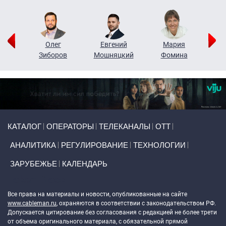
рий
Олег
Евгений
Мария
н
Зиборов
Мошняцкий
Фомина
Primary links
КАТАЛОГ
ОПЕРАТОРЫ
ТЕЛЕКАНАЛЫ
ОТТ
АНАЛИТИКА
РЕГУЛИРОВАНИЕ
ТЕХНОЛОГИИ
ЗАРУБЕЖЬЕ
КАЛЕНДАРЬ
Token Block
Все права на материалы и новости, опубликованные на сайте
www.cableman.ru
, охраняются в соответствии с законодательством РФ.
Допускается цитирование без согласования с редакцией не более трети
от объема оригинального материала, с обязательной прямой