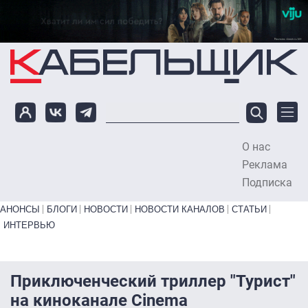
Перейти к основному содержанию
О нас
To
Реклама
Подписка
Primary links bottom
АНОНСЫ
БЛОГИ
НОВОСТИ
НОВОСТИ КАНАЛОВ
СТАТЬИ
ИНТЕРВЬЮ
Приключенческий триллер "Турист"
на киноканале Cinema