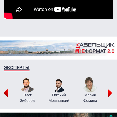
ЭКСПЕРТЫ
рий
Олег
Евгений
Мария
н
Зиборов
Мошняцкий
Фомина